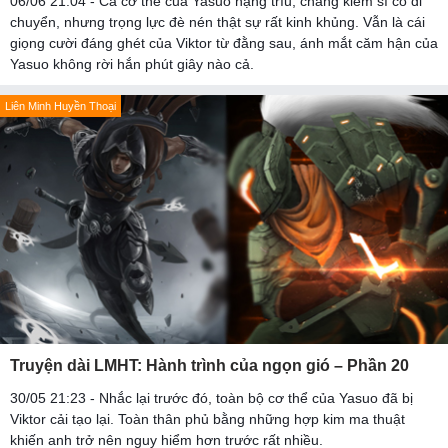
06/06 21:04 - Cả cơ thể của Yasuo nặng trĩu, chàng kiếm sĩ cố di
chuyển, nhưng trọng lực đè nén thật sự rất kinh khủng. Vẫn là cái
giọng cười đáng ghét của Viktor từ đằng sau, ánh mắt căm hận của
Yasuo không rời hắn phút giây nào cả.
Liên Minh Huyền Thoại
Truyện dài LMHT: Hành trình của ngọn gió – Phần 20
30/05 21:23 - Nhắc lại trước đó, toàn bộ cơ thể của Yasuo đã bị
Viktor cải tạo lại. Toàn thân phủ bằng những hợp kim ma thuật
khiến anh trở nên nguy hiểm hơn trước rất nhiều.