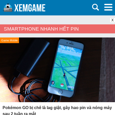
X
SMARTPHONE NHANH HẾT PIN
Game Mobile
Pokémon GO bị chê là lag giật, gây hao pin và nóng máy
sau 2 tuần ra mắt