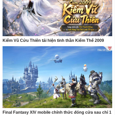
Kiếm Vũ Cửu Thiên tái hiện tinh thần Kiếm Thế 2009
Final Fantasy XIV mobile chính thức đóng cửa sau chỉ 1