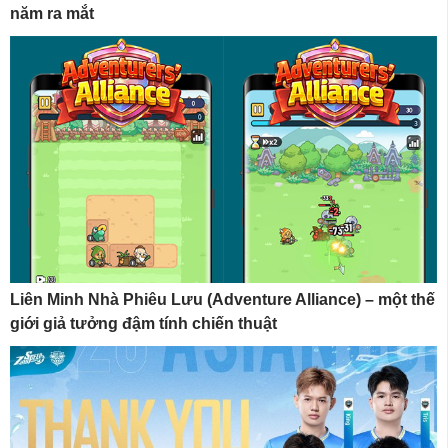
năm ra mắt
Liên Minh Nhà Phiêu Lưu (Adventure Alliance) – một thế
giới giả tưởng đậm tính chiến thuật