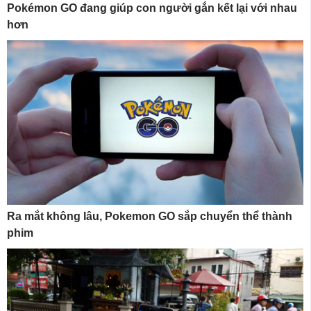
Pokémon GO đang giúp con người gắn kết lại với nhau
hơn
Ra mắt không lâu, Pokemon GO sắp chuyển thể thành
phim