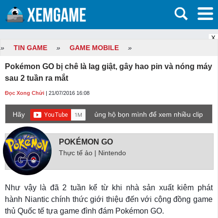
X
»
TIN GAME
»
GAME MOBILE
»
Pokémon GO bị chê là lag giật, gây hao pin và nóng máy
sau 2 tuần ra mắt
Đọc Xong Chửi
| 21/07/2016 16:08
Hãy
ủng hộ bọn mình để xem nhiều clip
game mới hơn nhé!
POKÉMON GO
Thực tế ảo | Nintendo
Như vậy là đã 2 tuần kể từ khi nhà sản xuất kiêm phát
hành Niantic chính thức giới thiệu đến với cộng đồng game
thủ Quốc tế tựa game đình đám Pokémon GO.