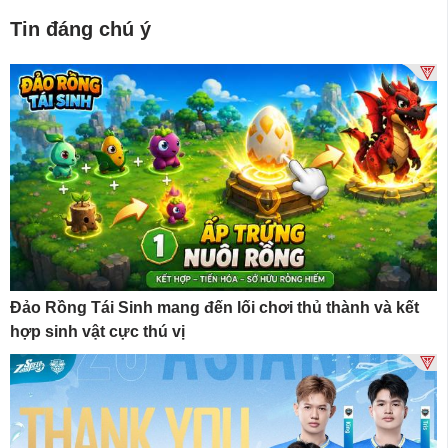
Tin đáng chú ý
Đảo Rồng Tái Sinh mang đến lối chơi thủ thành và kết
hợp sinh vật cực thú vị