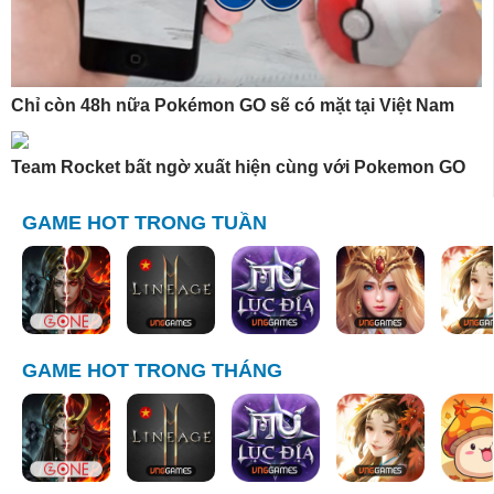
Chỉ còn 48h nữa Pokémon GO sẽ có mặt tại Việt Nam
Team Rocket bất ngờ xuất hiện cùng với Pokemon GO
GAME HOT TRONG TUẦN
GAME HOT TRONG THÁNG