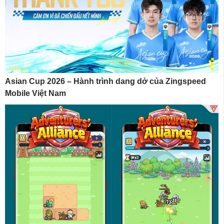
Asian Cup 2026 – Hành trình dang dở của Zingspeed
Mobile Việt Nam