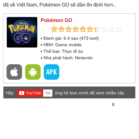
đã về Việt Nam, Pokémon GO sẽ dần ổn định hơn..
Pokémon GO
▪ Đánh giá:
6.4
sao (
473
lượt)
▪ HĐH:
Game mobile
▪ Thể loại:
Thực tế ảo
▪ Nhà phát hành: Nintendo
Hãy
ủng hộ bọn mình để xem nhiều clip
game mới hơn nhé!
X