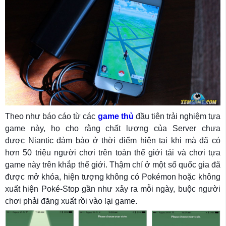
Theo như báo cáo từ các
game thủ
đầu tiên trải nghiệm tựa
game này, họ cho rằng chất lượng của Server chưa
được Niantic đảm bảo ở thời điểm hiện tại khi mà đã có
hơn 50 triệu người chơi trên toàn thế giới tải và chơi tựa
game này trên khắp thế giới. Thậm chí ở một số quốc gia đã
được mở khóa, hiện tượng không có Pokémon hoặc không
xuất hiện Poké-Stop gần như xảy ra mỗi ngày, buộc người
chơi phải đăng xuất rồi vào lại game.