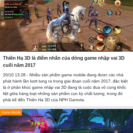
Thiên Hạ 3D là điểm nhấn của dòng game nhập vai 3D
cuối năm 2017
20/10 13:28 - Nhiều sản phẩm game mobile đang được các nhà
phát hành lần lượt tung ra trong giai đoạn cuối năm 2017, đặc biệt
là ở phân khúc game nhập vai 3D đang là cuộc đua vô cùng khốc
liệt giữa hàng loạt những sản phẩm cực kỳ chất lượng, trong đó
phải kể đến Thiên Hạ 3D của NPH Gamota.
Game Mobile