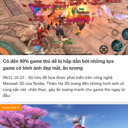
Có đến 90% game thủ dễ bị hấp dẫn bởi những tựa
game có hình ảnh đẹp mắt, ấn tượng
06/11 16:22 - Sở hữu đồ họa được phát triển trên công nghệ
Messiah 3D của Nvidia, Thiên Hạ 3D mang đến những hình ảnh vô
cùng sắc nét, chân thực, gây ấn tượng mạnh cho game thủ ngay từ
đầu.
Game Mobile