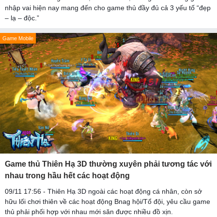
nhập vai hiện nay mang đến cho game thủ đầy đủ cả 3 yếu tố “đẹp
– lạ – độc.”
Game Mobile
Game thủ Thiên Hạ 3D thường xuyên phải tương tác với
nhau trong hầu hết các hoạt động
09/11 17:56 - Thiên Hạ 3D ngoài các hoạt động cá nhân, còn sở
hữu lối chơi thiên về các hoạt động Bnag hội/Tổ đội, yêu cầu game
thủ phải phối hợp với nhau mới săn được nhiều đồ xịn.