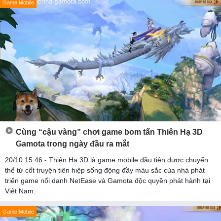
Game Mobile
Cùng “cậu vàng” chơi game bom tấn Thiên Hạ 3D
Gamota trong ngày đầu ra mắt
20/10 15:46 - Thiên Hạ 3D là game mobile đầu tiên được chuyển
thể từ cốt truyện tiên hiệp sống động đầy màu sắc của nhà phát
triển game nổi danh NetEase và Gamota độc quyền phát hành tại
Việt Nam.
Game Mobile