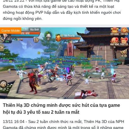
14/11 15:22 - Với một tựa game đề cao hoạt động PK, Thiên Hạ
Gamota có thừa khả năng để sáng tạo và thiết kế ra một loạt
những hoạt động PVP hấp dẫn và đầy kịch tính khiến người chơi
đứng ngồi không yên.
Game Mobile
Thiên Hạ 3D chứng minh được sức hút của tựa game
hội tụ đủ 3 yếu tố sau 2 tuần ra mắt
13/11 16:04 - Sau 2 tuần chính thức ra mắt, Thiên Hạ 3D của NPH
Gamota đã chứng minh được mình là một trong số ít những game