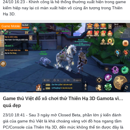
24/10 16:23 - Khinh công là hệ thống thường xuất hiện trong game
kiếm hiệp nay lại có màn xuất hiện vô cùng ấn tượng trong Thiên
Hạ 3D.
Game Mobile
Game thủ Việt đổ xô chơi thử Thiên Hạ 3D Gamota vì…
quá đẹp
23/10 18:41 - Sau 3 ngày mở Closed Beta, phần lớn ý kiến đánh
giá của game thủ Việt là khá choáng váng với đồ họa ngang tầm
PC/Console của Thiên Hạ 3D, đến mức không thể tin được đây là