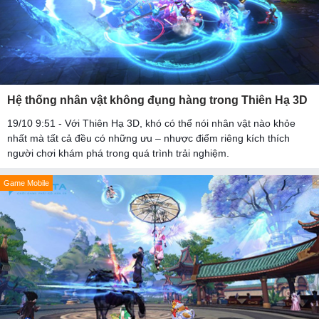
Hệ thống nhân vật không đụng hàng trong Thiên Hạ 3D
19/10 9:51 - Với Thiên Hạ 3D, khó có thể nói nhân vật nào khỏe
nhất mà tất cả đều có những ưu – nhược điểm riêng kích thích
người chơi khám phá trong quá trình trải nghiệm.
Game Mobile