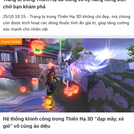
chờ bạn khám phá
25/10 18:15 - Trang bị trong Thiên Hạ 3D không chỉ đẹp, mà chúng
còn được kích hoạt các dòng thuộc tính ẩn giá trị, giúp tăng cường
sức mạnh cho nhân vật.
Game Mobile
Hệ thống khinh công trong Thiên Hạ 3D “đạp mây, xé
gió” vô cùng ảo diệu