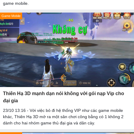
game mobile.
Game Mobile
Thiên Hạ 3D mạnh dạn nói không với gói nạp Vip cho
đại gia
23/10 13:16 - Với việc bỏ đi hệ thống VIP như các game mobile
khác, Thiên Hạ 3D mở ra một sân chơi công bằng có 1 không 2
dành cho hai nhóm game thủ đại gia và dân cày.