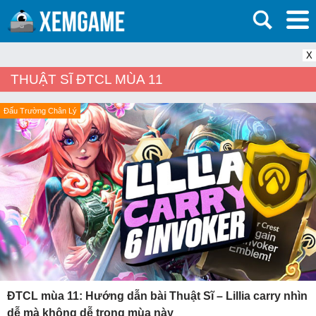
X
THUẬT SĨ ĐTCL MÙA 11
Đấu Trường Chân Lý
ĐTCL mùa 11: Hướng dẫn bài Thuật Sĩ – Lillia carry nhìn
dễ mà không dễ trong mùa này