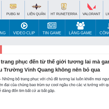
PUBG M
LIÊN QUÂN
HT RUNETERRA
VALORANT
L
ÚNG
VIDEO CLIP
TIN GAME
LÀNG GAME
CÔN
 trang phục đến từ thế giới tương lai mà g
 Trường Vinh Quang không nên bỏ qua
 - Những bộ trang phục với chủ đề tương lai luôn khiến mọi ng
ện đại của chúng bao trùm sự cool ngầu cho các vị tướng với q
dàng đốn tim bất cứ ai bắt gặp.