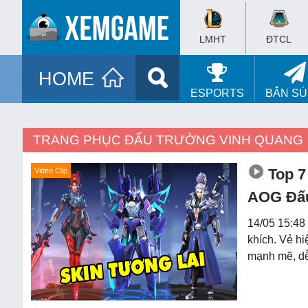
LMHT
ĐTCL
HOME
ESPORTS
BẮN S
TRANG PHỤC ĐẤU TRƯỜNG VINH QUANG
Top 7
Video Clip
AOG Đấu
14/05 15:48
khích. Vẻ hi
mạnh mẽ, dễ 