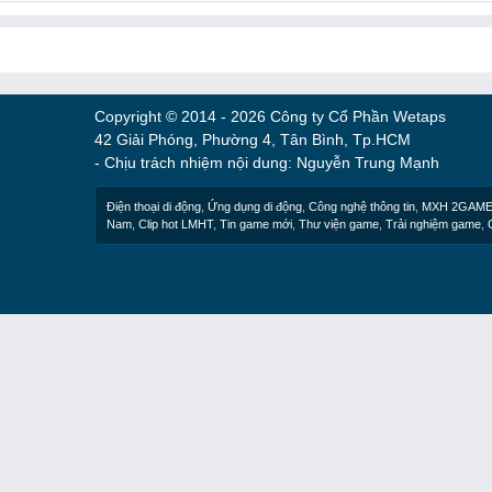
Copyright © 2014 - 2026 Công ty Cổ Phần Wetaps
42 Giải Phóng, Phường 4, Tân Bình, Tp.HCM
- Chịu trách nhiệm nội dung: Nguyễn Trung Mạnh
Điện thoại di động
,
Ứng dụng di động
,
Công nghệ thông tin
,
MXH 2GAM
Nam
,
Clip hot LMHT
,
Tin game mới
,
Thư viện game
,
Trải nghiệm game
,