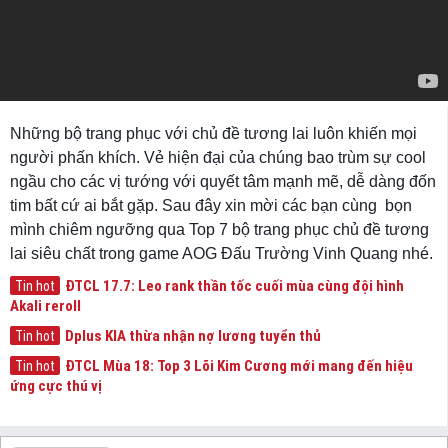
Những bộ trang phục với chủ đề tương lai luôn khiến mọi
người phấn khích. Vẻ hiện đại của chúng bao trùm sự cool
ngầu cho các vị tướng với quyết tâm mạnh mẽ, dễ dàng đốn
tim bất cứ ai bắt gặp. Sau đây xin mời các bạn cùng bọn
mình chiêm ngưỡng qua Top 7 bộ trang phục chủ đề tương
lai siêu chất trong game AOG Đấu Trường Vinh Quang nhé.
ĐTCL 17.7: Leo rank thần tốc cuối mùa cùng đội hình
Tin hot
Akali reroll
Dplus KIA thừa nhận nợ lương tuyển thủ
Tin hot
ĐTCL Mùa 18: Top 3 Lõi Kim Cương mới mang đến hiệu
Tin hot
ứng cực thú vị