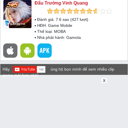
Đấu Trường Vinh Quang
▪ Đánh giá:
7.6
sao (
427
lượt)
▪ HĐH:
Game Mobile
▪ Thể loại:
MOBA
▪ Nhà phát hành: Gamota
Hãy
ủng hộ bọn mình để xem nhiều clip
game mới hơn nhé!
X