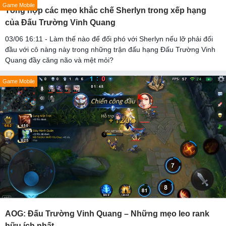
Game Mobile
Tổng hợp các mẹo khắc chế Sherlyn trong xếp hạng
của Đấu Trường Vinh Quang
03/06 16:11 - Làm thế nào để đối phó với Sherlyn nếu lỡ phải đối
đầu với cô nàng này trong những trận đấu hạng Đấu Trường Vinh
Quang đầy căng não và mệt mỏi?
Game Mobile
AOG: Đấu Trường Vinh Quang – Những mẹo leo rank
hữu ích nhất