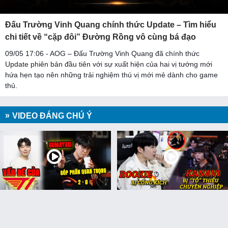
Đấu Trường Vinh Quang chính thức Update – Tìm hiểu
chi tiết về “cặp đôi” Đường Rồng vô cùng bá đạo
09/05 17:06 - AOG – Đấu Trường Vinh Quang đã chính thức
Update phiên bản đầu tiên với sự xuất hiện của hai vị tướng mới
hứa hẹn tạo nên những trải nghiệm thú vị mới mẻ dành cho game
thủ.
VIDEO ĐÁNG CHÚ Ý
Update LMHT: Gumayusi
Update LMHT: Kanavi bị “tố”
người kêu gọi quan trọng
thiếu chuyên nghiệp,