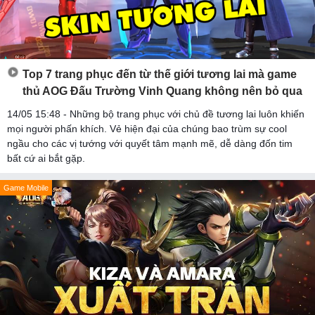
Top 7 trang phục đến từ thế giới tương lai mà game
thủ AOG Đấu Trường Vinh Quang không nên bỏ qua
14/05 15:48 - Những bộ trang phục với chủ đề tương lai luôn khiến
mọi người phấn khích. Vẻ hiện đại của chúng bao trùm sự cool
ngầu cho các vị tướng với quyết tâm mạnh mẽ, dễ dàng đốn tim
bất cứ ai bắt gặp.
Game Mobile