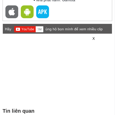
Hãy
ủng hộ bọn mình để xem nhiều clip
game mới hơn nhé!
X
Tin liên quan