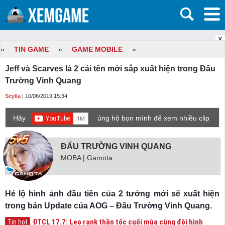
X
»
TIN GAME
»
GAME MOBILE
»
Jeff và Scarves là 2 cái tên mới sắp xuất hiện trong Đấu
Trường Vinh Quang
Scylla
| 10/06/2019 15:34
Hãy
ủng hộ bọn mình để xem nhiều clip
game mới hơn nhé!
ĐẤU TRƯỜNG VINH QUANG
MOBA | Gamota
Hé lộ hình ảnh đầu tiên của 2 tướng mới sẽ xuất hiện
trong bản Update của AOG – Đấu Trường Vinh Quang.
ĐTCL 17.7: Leo rank thần tốc cuối mùa cùng đội hình
Tin hot