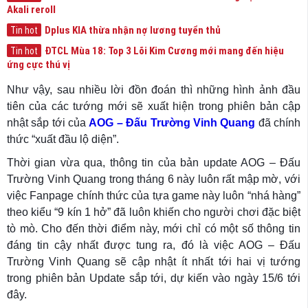
Akali reroll
Dplus KIA thừa nhận nợ lương tuyển thủ
Tin hot
ĐTCL Mùa 18: Top 3 Lõi Kim Cương mới mang đến hiệu
Tin hot
ứng cực thú vị
Như vậy, sau nhiều lời đồn đoán thì những hình ảnh đầu
tiên của các tướng mới sẽ xuất hiện trong phiên bản cập
nhật sắp tới của
AOG – Đấu Trường Vinh Quang
đã chính
thức “xuất đầu lộ diện”.
Thời gian vừa qua, thông tin của bản update AOG – Đấu
Trường Vinh Quang trong tháng 6 này luôn rất mập mờ, với
việc Fanpage chính thức của tựa game này luôn “nhá hàng”
theo kiểu “9 kín 1 hở” đã luôn khiến cho người chơi đặc biệt
tò mò. Cho đến thời điểm này, mới chỉ có một số thông tin
đáng tin cậy nhất được tung ra, đó là việc AOG – Đấu
Trường Vinh Quang sẽ cập nhật ít nhất tới hai vị tướng
trong phiên bản Update sắp tới, dự kiến vào ngày 15/6 tới
đây.