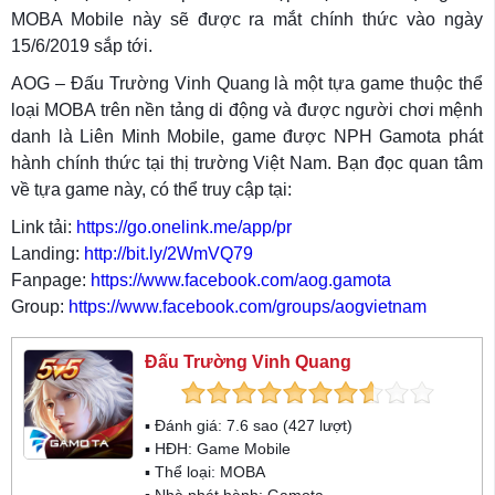
MOBA Mobile này sẽ được ra mắt chính thức vào ngày
15/6/2019 sắp tới.
AOG – Đấu Trường Vinh Quang là một tựa game thuộc thể
loại MOBA trên nền tảng di động và được người chơi mệnh
danh là Liên Minh Mobile, game được NPH Gamota phát
hành chính thức tại thị trường Việt Nam. Bạn đọc quan tâm
về tựa game này, có thể truy cập tại:
Link tải:
https://go.onelink.me/app/pr
Landing:
http://bit.ly/2WmVQ79
Fanpage:
https://www.facebook.com/aog.gamota
Group:
https://www.facebook.com/groups/aogvietnam
Đấu Trường Vinh Quang
▪ Đánh giá:
7.6
sao (
427
lượt)
▪ HĐH:
Game Mobile
▪ Thể loại:
MOBA
▪ Nhà phát hành: Gamota