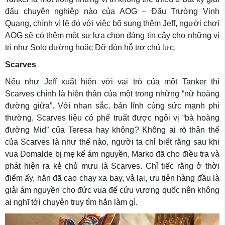
đấu chuyên nghiệp nào của AOG – Đấu Trường Vinh
Quang, chính vì lẽ đó với việc bổ sung thêm Jeff, người chơi
AOG sẽ có thêm một sự lựa chọn đáng tin cậy cho những vị
trí như Solo đường hoặc Đỡ đòn hỗ trợ chủ lực.
Scarves
Nếu như Jeff xuất hiện với vai trò của một Tanker thì
Scarves chính là hiện thân của một trong những “nữ hoàng
đường giữa”. Với nhan sắc, bản lĩnh cùng sức mạnh phi
thường, Scarves liệu có phế truất được ngôi vị “bà hoàng
đường Mid” của Teresa hay không? Không ai rõ thân thế
của Scarves là như thế nào, người ta chỉ biết rằng sau khi
vua Domalde bị mẹ kế ám nguyền, Marko đã cho điều tra và
phát hiện ra kẻ chủ mưu là Scarves. Chỉ tiếc rằng ở thời
điểm ấy, hắn đã cao chạy xa bay, vả lại, ưu tiên hàng đầu là
giải ám nguyền cho đức vua để cứu vương quốc nên không
ai nghĩ tới chuyện truy tìm hắn làm gì.