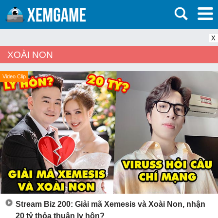
X
XOÀI NON
Video Clip
Stream Biz 200: Giải mã Xemesis và Xoài Non, nhận
20 tỷ thỏa thuận ly hôn?