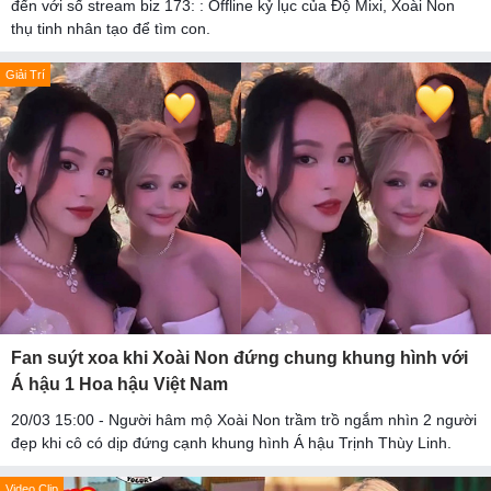
đến với số stream biz 173: : Offline kỷ lục của Độ Mixi, Xoài Non
thụ tinh nhân tạo để tìm con.
Giải Trí
Fan suýt xoa khi Xoài Non đứng chung khung hình với
Á hậu 1 Hoa hậu Việt Nam
20/03 15:00 - Người hâm mộ Xoài Non trầm trồ ngắm nhìn 2 người
đẹp khi cô có dịp đứng cạnh khung hình Á hậu Trịnh Thùy Linh.
Video Clip