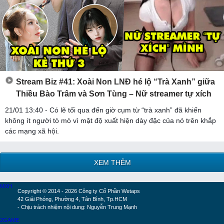
Stream Biz #41: Xoài Non LNĐ hé lộ “Trà Xanh” giữa
Thiều Bào Trâm và Sơn Tùng – Nữ streamer tự xích
21/01 13:40 - Có lẽ tối qua đến giờ cụm từ “trà xanh” đã khiến
không ít người tò mò vì mật độ xuất hiện dày đặc của nó trên khắp
các mạng xã hội.
XEM THÊM
MXH
Copyright © 2014 - 2026 Công ty Cổ Phần Wetaps
42 Giải Phóng, Phường 4, Tân Bình, Tp.HCM
- Chịu trách nhiệm nội dung: Nguyễn Trung Mạnh
2GAME