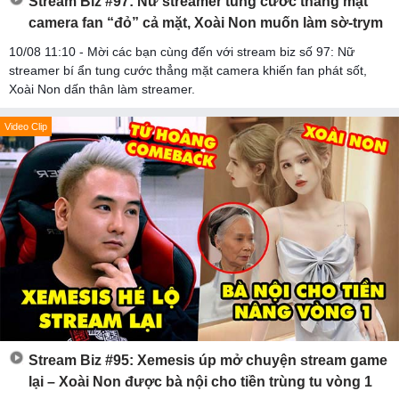
Stream Biz #97: Nữ streamer tung cước thẳng mặt
camera fan “đỏ” cả mặt, Xoài Non muốn làm sờ-trym
10/08 11:10 - Mời các bạn cùng đến với stream biz số 97: Nữ
streamer bí ẩn tung cước thẳng mặt camera khiến fan phát sốt,
Xoài Non dấn thân làm streamer.
Video Clip
Stream Biz #95: Xemesis úp mở chuyện stream game
lại – Xoài Non được bà nội cho tiền trùng tu vòng 1