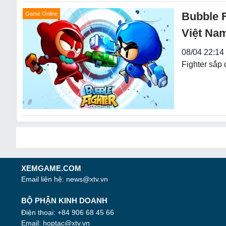
Bubble 
Game Online
Việt Na
08/04 22:14
Fighter sắp
XEMGAME.COM
Email liên hệ:
news@xtv.vn
BỘ PHẬN KINH DOANH
Điện thoại: +84 906 68 45 66
Email:
hoptac@xtv.vn