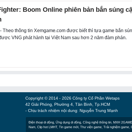
Fighter: Boom Online phiên bản bắn súng c
m
 - Theo thông tin Xemgame.com được biết thì tựa game bắn sú
 được VNG phát hành tại Việt Nam sau hơn 2 năm đàm phán.
Copyright © 2014 - 2026 Công ty Cổ Phần Wetaps
42 Giải Phóng, Phường 4, Tân Bình, Tp.HCM
- Chịu trách nhiệm nội dung: Nguyễn Trung Mạnh
Điện thoại di động
,
Ứng dụng di động
,
Công nghệ thông tin
,
MXH 2GAM
Nam
,
Clip hot LMHT
,
Tin game mới
,
Thư viện game
,
Trải nghiệm game
,