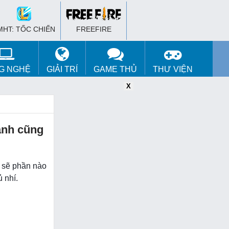
MHT: TỐC CHIẾN
FREEFIRE
G NGHỆ
GIẢI TRÍ
GAME THỦ
THƯ VIỆN
X
X
X
ảnh cũng
c sẽ phần nào
 nhí.