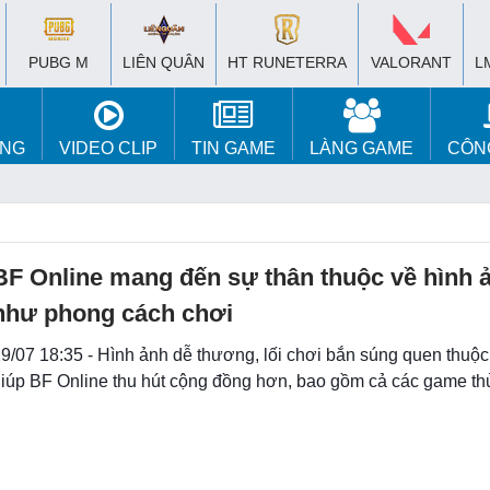
PUBG M
LIÊN QUÂN
HT RUNETERRA
VALORANT
L
ÚNG
VIDEO CLIP
TIN GAME
LÀNG GAME
CÔN
BF Online mang đến sự thân thuộc về hình 
như phong cách chơi
9/07 18:35 - Hình ảnh dễ thương, lối chơi bắn súng quen thuộ
iúp BF Online thu hút cộng đồng hơn, bao gồm cả các game thủ