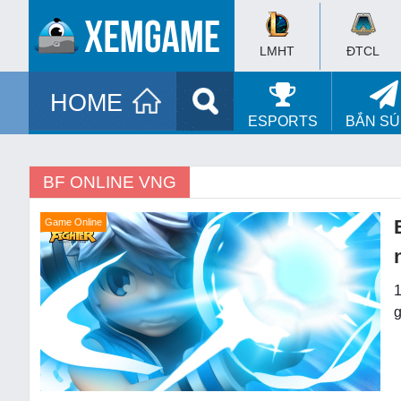
LMHT
ĐTCL
HOME
ESPORTS
BẮN S
BF ONLINE VNG
Game Online
1
g