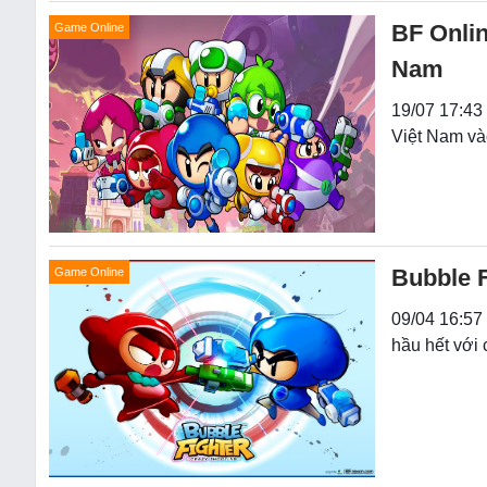
BF Onlin
Game Online
Nam
19/07 17:43 
Việt Nam vào
Bubble F
Game Online
09/04 16:57
hầu hết với 