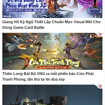
Giang Hồ Kỳ Ngộ Thiết Lập Chuẩn Mực Visual Mới Cho
Dòng Game Card Battle
Thiên Long Bát Bộ VNG ra mắt phiên bản Cửu Phái
Tranh Phong, tân thủ tự tin đua top