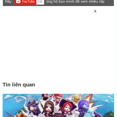
Hãy
ủng hộ bọn mình để xem nhiều clip
game mới hơn nhé!
X
Tin liên quan