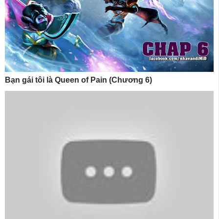
Bạn gái tôi là Queen of Pain (Chương 6)