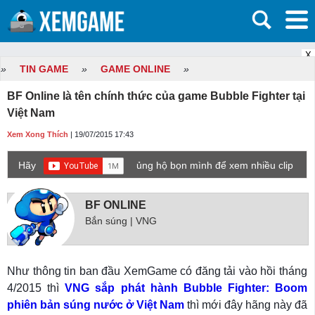
X
»
TIN GAME
»
GAME ONLINE
»
BF Online là tên chính thức của game Bubble Fighter tại
Việt Nam
Xem Xong Thích
| 19/07/2015 17:43
Hãy
ủng hộ bọn mình để xem nhiều clip
game mới hơn nhé!
BF ONLINE
Bắn súng | VNG
Như thông tin ban đầu XemGame có đăng tải vào hồi tháng
4/2015 thì
VNG sắp phát hành Bubble Fighter: Boom
phiên bản súng nước ở Việt Nam
thì mới đây hãng này đã