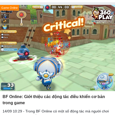
Game Online
BF Online: Giới thiệu các động tác điều khiển cơ bản
trong game
14/09 10:29 - Trong BF Online có một số động tác mà người chơi