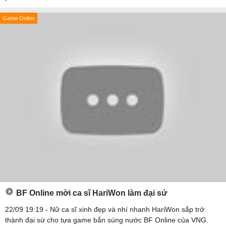
Game Online
BF Online mời ca sĩ HariWon làm đại sứ
22/09 19:19 - Nữ ca sĩ xinh đẹp và nhí nhanh HariWon sắp trở
thành đại sứ cho tựa game bắn súng nước BF Online của VNG.