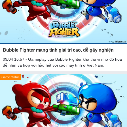
Bubble Fighter mang tính giải trí cao, dễ gây nghiện
09/04 16:57 - Gameplay của Bubble Fighter khá thú vị nhờ đồ họa
dễ nhìn và hợp với hầu hết với các máy tính ở Việt Nam.
Game Online