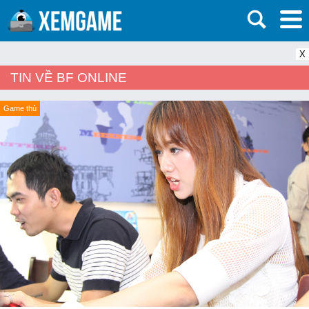
X
TIN VỀ BF ONLINE
Game thủ