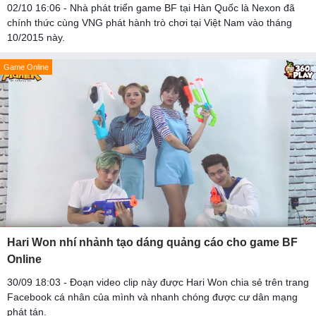
02/10 16:06 - Nhà phát triển game BF tại Hàn Quốc là Nexon đã
chính thức cùng VNG phát hành trò chơi tại Việt Nam vào tháng
10/2015 này.
Game Online
Hari Won nhí nhảnh tạo dáng quảng cáo cho game BF
Online
30/09 18:03 - Đoạn video clip này được Hari Won chia sẻ trên trang
Facebook cá nhân của mình và nhanh chóng được cư dân mạng
phát tán.