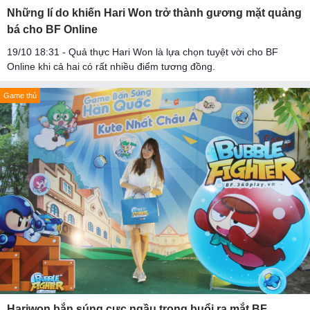
Những lí do khiến Hari Won trở thành gương mặt quảng
bá cho BF Online
19/10 18:31 - Quả thực Hari Won là lựa chọn tuyệt vời cho BF
Online khi cả hai có rất nhiều điểm tương đồng.
Game thủ
Hariwon bắn súng cực ngầu trong buổi ra mắt BF