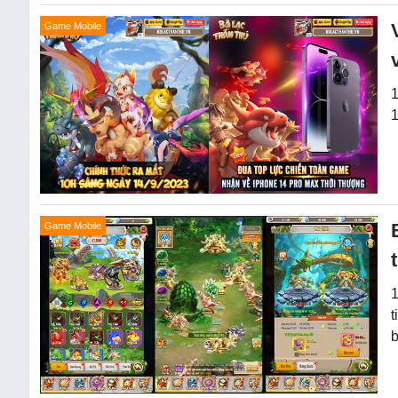
Game Mobile
1
1
Game Mobile
1
t
b