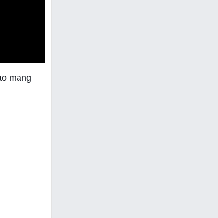
tạo mang