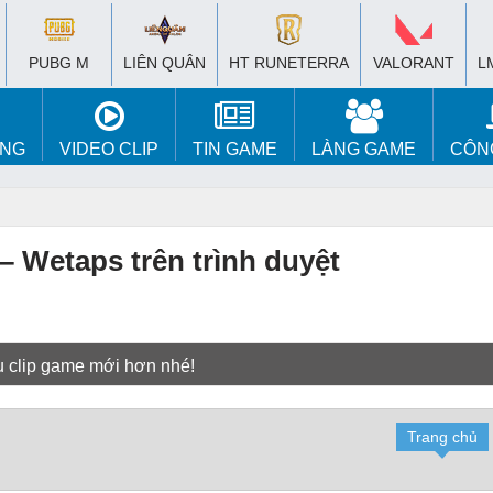
PUBG M
LIÊN QUÂN
HT RUNETERRA
VALORANT
L
ÚNG
VIDEO CLIP
TIN GAME
LÀNG GAME
CÔN
– Wetaps trên trình duyệt
u clip game mới hơn nhé!
Trang chủ