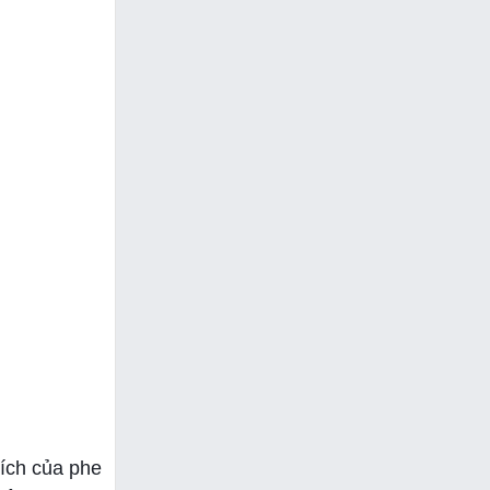
xích của phe