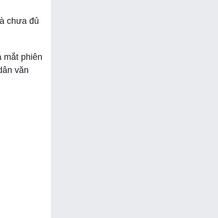
là chưa đủ
a mắt phiên
 dân văn