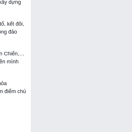
 xây dựng
ổ, kết đôi,
ông đảo
àn Chiến,…
tên mình
hỏa
âm điểm chú