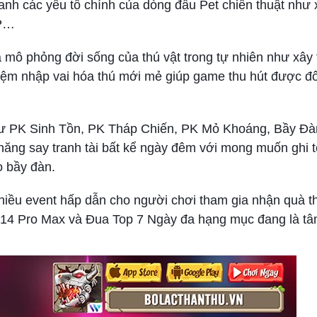
nh các yếu tố chính của dòng đấu Pet chiến thuật như
vP…
mô phỏng đời sống của thú vật trong tự nhiên như xây t
hiệm nhập vai hóa thú mới mẻ giúp game thu hút được đ
 như PK Sinh Tồn, PK Tháp Chiến, PK Mỏ Khoáng, Bầy Đ
hăng say tranh tài bất kể ngày đêm với mong muốn ghi 
o bầy đàn.
iều event hấp dẫn cho người chơi tham gia nhận quà t
e 14 Pro Max và Đua Top 7 Ngày đa hạng mục đang là t