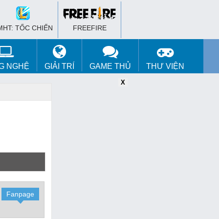
MHT: TỐC CHIẾN
FREEFIRE
G NGHỆ
GIẢI TRÍ
GAME THỦ
THƯ VIỆN
X
X
X
Fanpage