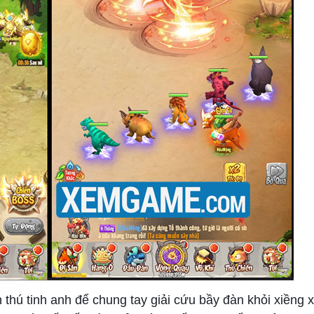
hú tinh anh để chung tay giải cứu bầy đàn khỏi xiềng 