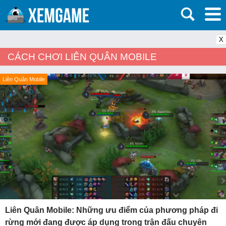
X
CÁCH CHƠI LIÊN QUÂN MOBILE
Liên Quân Mobile
Liên Quân Mobile: Những ưu điểm của phương pháp đi
rừng mới đang được áp dụng trong trận đấu chuyên