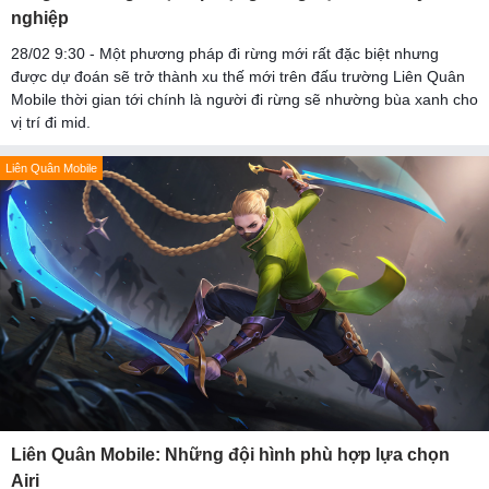
nghiệp
28/02 9:30 - Một phương pháp đi rừng mới rất đặc biệt nhưng
được dự đoán sẽ trở thành xu thế mới trên đấu trường Liên Quân
Mobile thời gian tới chính là người đi rừng sẽ nhường bùa xanh cho
vị trí đi mid.
Liên Quân Mobile
Liên Quân Mobile: Những đội hình phù hợp lựa chọn
Airi