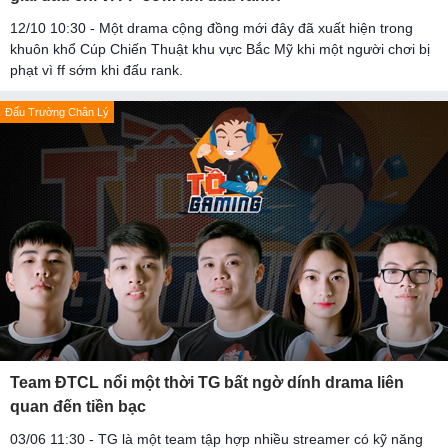
12/10 10:30 - Một drama cộng đồng mới đây đã xuất hiện trong
khuôn khổ Cúp Chiến Thuật khu vực Bắc Mỹ khi một người chơi bị
phạt vì ff sớm khi đấu rank.
Đấu Trường Chân Lý
Team ĐTCL nổi một thời TG bất ngờ dính drama liên
quan đến tiền bạc
03/06 11:30 - TG là một team tập hợp nhiều streamer có kỹ năng