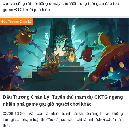
cao và cũng rất nổi tiếng ở máy chủ Việt trong thời gian đầu tựa
game ĐTCL mới phổ biến.
Đấu Trường Chân Lý
Đấu Trường Chân Lý: Tuyển thủ tham dự CKTG ngang
nhiên phá game gạt giò người chơi khác
03/08 13:30 - Vẫn còn rất nhiều tranh cãi khi rõ ràng Thrae không
làm gì sai phạm luật thi đấu cả, có trách chỉ là anh "chơi xấu" mà
thôi.