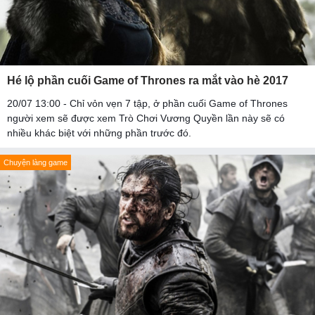
Hé lộ phần cuối Game of Thrones ra mắt vào hè 2017
20/07 13:00 - Chỉ vỏn vẹn 7 tập, ở phần cuối Game of Thrones
người xem sẽ được xem Trò Chơi Vương Quyền lần này sẽ có
nhiều khác biệt với những phần trước đó.
Chuyện làng game