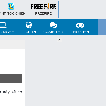
MHT: TỐC CHIẾN
FREEFIRE
G NGHỆ
GIẢI TRÍ
GAME THỦ
THƯ VIỆN
X
X
X
n này sẽ có