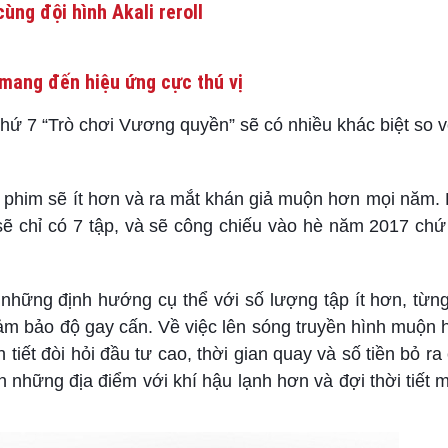
ùng đội hình Akali reroll
mang đến hiệu ứng cực thú vị
hứ 7 “Trò chơi Vương quyền” sẽ có nhiều khác biệt so 
p phim sẽ ít hơn và ra mắt khán giả muộn hơn mọi năm.
ẽ chỉ có 7 tập, và sẽ công chiếu vào hè năm 2017 chứ
 những định hướng cụ thể với số lượng tập ít hơn, từng 
ảm bảo độ gay cấn. Về việc lên sóng truyền hình muộn h
tiết đòi hỏi đầu tư cao, thời gian quay và số tiền bỏ ra
 những địa điểm với khí hậu lạnh hơn và đợi thời tiết