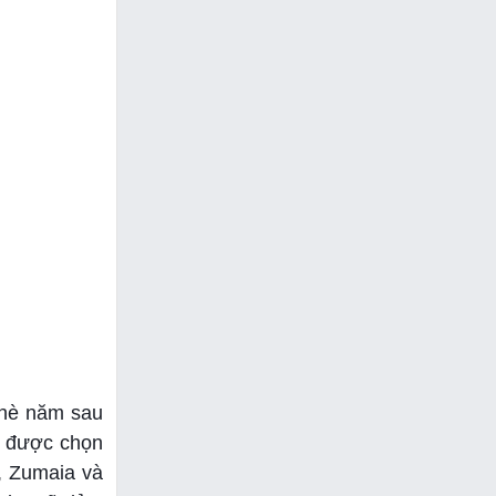
 hè năm sau
m được chọn
, Zumaia và