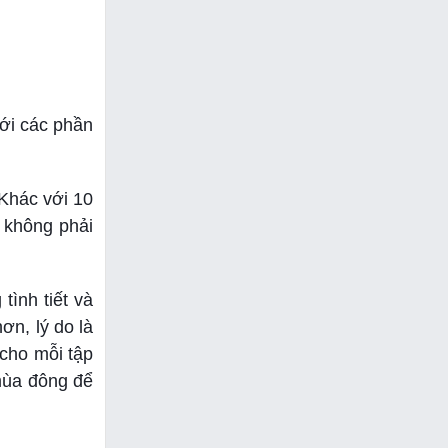
với các phần
 Khác với 10
 không phải
tình tiết và
ơn, lý do là
 cho mỗi tập
 mùa đông để