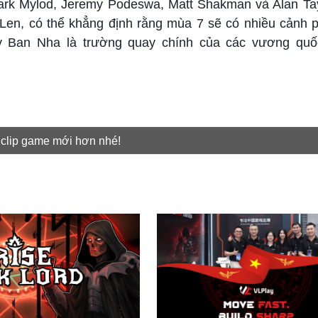
rk Mylod, Jeremy Podeswa, Matt Shakman và Alan Ta
Len, có thể khẳng định rằng mùa 7 sẽ có nhiều cảnh p
 Tây Ban Nha là trường quay chính của các vương qu
 clip game mới hơn nhé!