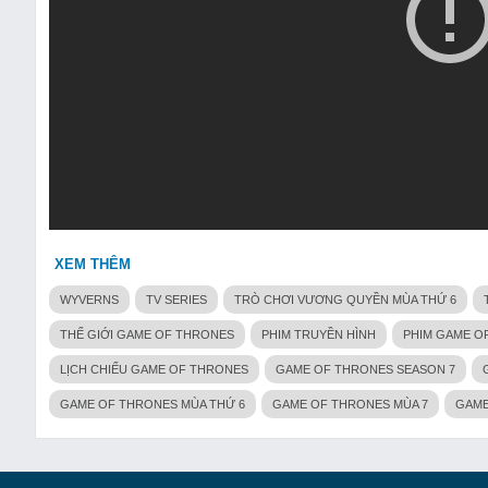
XEM THÊM
WYVERNS
TV SERIES
TRÒ CHƠI VƯƠNG QUYỀN MÙA THỨ 6
THẾ GIỚI GAME OF THRONES
PHIM TRUYỀN HÌNH
PHIM GAME O
LỊCH CHIẾU GAME OF THRONES
GAME OF THRONES SEASON 7
GAME OF THRONES MÙA THỨ 6
GAME OF THRONES MÙA 7
GAME