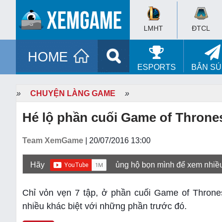
LMHT
ĐTCL
HOME
ESPORTS
BẮN S
»
CHUYỆN LÀNG GAME
»
Hé lộ phần cuối Game of Thrones
Team XemGame
| 20/07/2016 13:00
Hãy
ủng hộ bọn mình để xem nhiề
Chỉ vỏn vẹn 7 tập, ở phần cuối Game of Thro
nhiều khác biệt với những phần trước đó.