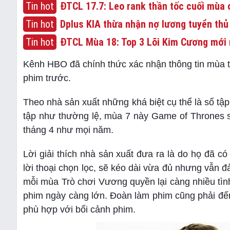
Tin hot
ĐTCL 17.7: Leo rank thần tốc cuối mùa c
Tin hot
Dplus KIA thừa nhận nợ lương tuyển thủ
Tin hot
ĐTCL Mùa 18: Top 3 Lõi Kim Cương mới 
Kênh HBO đã chính thức xác nhận thông tin mùa t
phim trước.
Theo nhà sản xuất những khá biệt cụ thể là số tậ
tập như thường lệ, mùa 7 này Game of Thrones s
tháng 4 như mọi năm.
Lời giải thích nhà sản xuất đưa ra là do họ đã có
lời thoại chọn lọc, sẽ kéo dài vừa đủ nhưng vẫn đ
mỗi mùa Trò chơi Vương quyền lại càng nhiều tình 
phim ngày càng lớn. Đoàn làm phim cũng phải đến
phù hợp với bối cảnh phim.