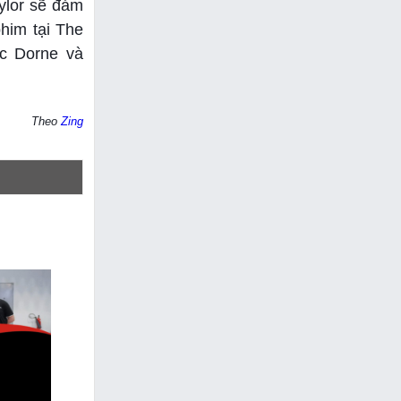
ylor sẽ đảm
him tại The
ốc Dorne và
Theo
Zing