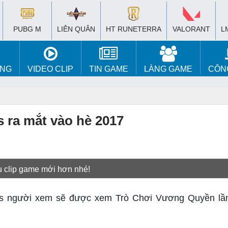
PUBG M
LIÊN QUÂN
HT RUNETERRA
VALORANT
L
ÚNG
VIDEO CLIP
TIN GAME
LÀNG GAME
CÔN
 ra mắt vào hè 2017
u clip game mới hơn nhé!
nes người xem sẽ được xem Trò Chơi Vương Quyền lầ