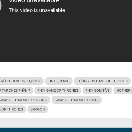
TRÒ CHƠI VƯƠNG QUYỀN
TIN ĐIỆN ẢNH
THÔNG TIN GAME OF THRONES
F THRONES PHẦN 7
PHIM GAME OF THRONES
PHIM BOM TẤN
MOTHER 
GAME OF THRONES SEASON 6
GAME OF THRONES PHẦN 7
 OF THRONES
DRAGON