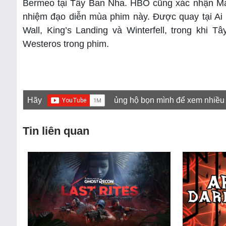
Bermeo tại Tây Ban Nha. HBO cũng xác nhận Ma
nhiệm đạo diễn mùa phim này. Được quay tại Ai 
Wall, King’s Landing và Winterfell, trong khi
Westeros trong phim.
Hãy
ủng hộ bọn mình để xem nhiều
Tin liên quan