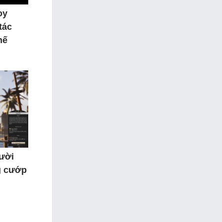
oy
tác
hế
gười
g cướp