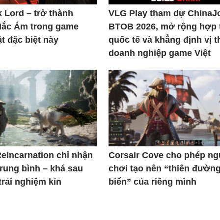
k Lord – trở thành
VLG Play tham dự ChinaJ
Hắc Ám trong game
BTOB 2026, mở rộng hợp 
t đặc biệt này
quốc tế và khẳng định vị t
doanh nghiệp game Việt
Reincarnation chỉ nhận
Corsair Cove cho phép n
trung bình – khá sau
chơi tạo nên “thiên đườn
trải nghiệm kín
biển” của riêng mình