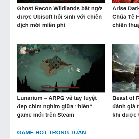
Ghost Recon Wildlands bất ngờ
Arise Dar
được Ubisoft hồi sinh với chiến
Chúa Tể 
dịch mới miễn phí
chiến thuậ
Lunarium – ARPG vẽ tay tuyệt
Beast of 
đẹp chìm nghỉm giữa “biển”
đánh giá 
game mới trên Steam
khi được 
GAME HOT TRONG TUẦN