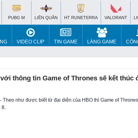
PUBG M
LIÊN QUÂN
HT RUNETERRA
VALORANT
L
ÚNG
VIDEO CLIP
TIN GAME
LÀNG GAME
CÔN
với thông tin Game of Thrones sẽ kết thúc
 - Theo như được biết từ đại diện của HBO thì Game of Thrones
 8.