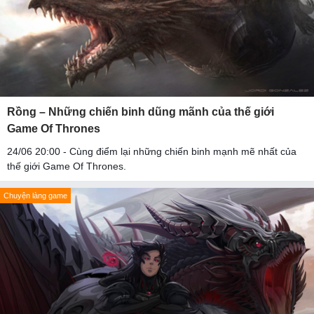
Rồng – Những chiến binh dũng mãnh của thế giới
Game Of Thrones
24/06 20:00 - Cùng điểm lại những chiến binh mạnh mẽ nhất của
thế giới Game Of Thrones.
Chuyện làng game