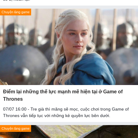
Chuyện làng game
Điểm lại những thế lực mạnh mẽ hiện tại ở Game of
Thrones
07/07 16:00 - Tre già thì măng sẽ mọc, cuộc chơi trong Game of
Thrones vẫn tiếp tục với những kẻ quyền lực bên dưới.
Chuyện làng game