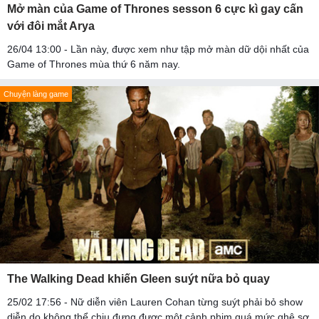
Mở màn của Game of Thrones sesson 6 cực kì gay cấn
với đôi mắt Arya
26/04 13:00 - Lần này, được xem như tập mở màn dữ dội nhất của
Game of Thrones mùa thứ 6 năm nay.
Chuyện làng game
The Walking Dead khiến Gleen suýt nữa bỏ quay
25/02 17:56 - Nữ diễn viên Lauren Cohan từng suýt phải bỏ show
diễn do không thể chịu đựng được một cảnh phim quá mức ghê sợ