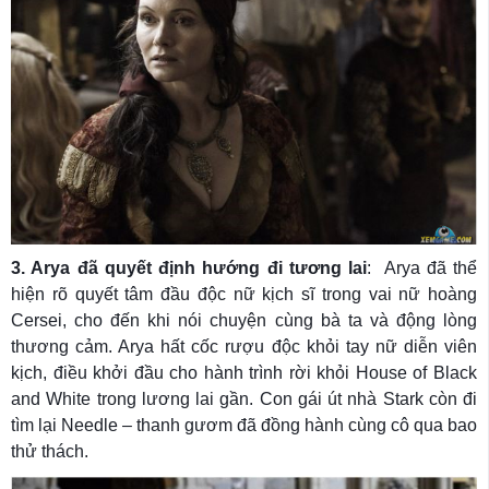
3. Arya đã quyết định hướng đi tương lai
: Arya đã thể
hiện rõ quyết tâm đầu độc nữ kịch sĩ trong vai nữ hoàng
Cersei, cho đến khi nói chuyện cùng bà ta và động lòng
thương cảm. Arya hất cốc rượu độc khỏi tay nữ diễn viên
kịch, điều khởi đầu cho hành trình rời khỏi House of Black
and White trong lương lai gần. Con gái út nhà Stark còn đi
tìm lại Needle – thanh gươm đã đồng hành cùng cô qua bao
thử thách.