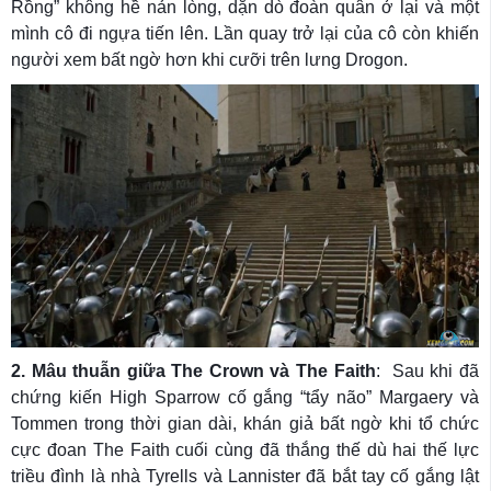
Rồng” không hề nản lòng, dặn dò đoàn quân ở lại và một
mình cô đi ngựa tiến lên. Lần quay trở lại của cô còn khiến
người xem bất ngờ hơn khi cưỡi trên lưng Drogon.
2. Mâu thuẫn giữa The Crown và The Faith
: Sau khi đã
chứng kiến High Sparrow cố gắng “tẩy não” Margaery và
Tommen trong thời gian dài, khán giả bất ngờ khi tổ chức
cực đoan The Faith cuối cùng đã thắng thế dù hai thế lực
triều đình là nhà Tyrells và Lannister đã bắt tay cố gắng lật