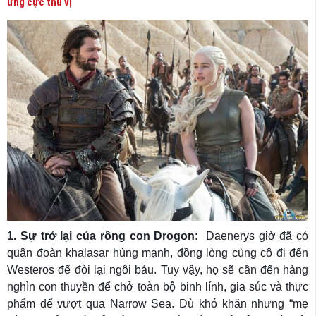
ứng cực thú vị
1. Sự trở lại của rồng con Drogon
: Daenerys giờ đã có
quân đoàn khalasar hùng mạnh, đồng lòng cùng cô đi đến
Westeros để đòi lại ngôi báu. Tuy vậy, họ sẽ cần đến hàng
nghìn con thuyền để chở toàn bộ binh lính, gia súc và thực
phẩm để vượt qua Narrow Sea. Dù khó khăn nhưng “mẹ