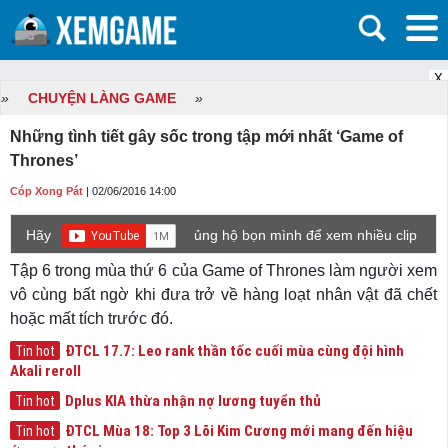
X
»
CHUYỆN LÀNG GAME
»
Những tình tiết gây sốc trong tập mới nhất ‘Game of
Thrones’
Cóp Xong Pát
| 02/06/2016 14:00
Hãy
ủng hộ bọn mình để xem nhiều clip
game mới hơn nhé!
Tập 6 trong mùa thứ 6 của Game of Thrones làm người xem
vô cùng bất ngờ khi đưa trở về hàng loạt nhân vật đã chết
hoặc mất tích trước đó.
ĐTCL 17.7: Leo rank thần tốc cuối mùa cùng đội hình
Tin hot
Akali reroll
Dplus KIA thừa nhận nợ lương tuyển thủ
Tin hot
ĐTCL Mùa 18: Top 3 Lõi Kim Cương mới mang đến hiệu
Tin hot