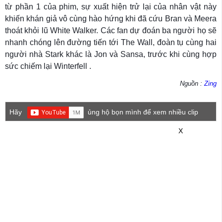
từ phần 1 của phim, sự xuất hiện trử lại của nhân vật này
khiến khán giả vô cùng hào hứng khi đã cứu Bran và Meera
thoát khỏi lũ White Walker. Các fan dự đoán ba người họ sẽ
nhanh chóng lên đường tiến tới The Wall, đoàn tụ cùng hai
người nhà Stark khác là Jon và Sansa, trước khi cùng hợp
sức chiếm lại Winterfell .
Nguồn :
Zing
Hãy
ủng hộ bọn mình để xem nhiều clip
game mới hơn nhé!
X