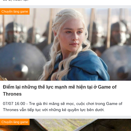
Chuyện làng game
Điểm lại những thế lực mạnh mẽ hiện tại ở Game of
Thrones
07/07 16:00 - Tre già thì măng sẽ mọc, cuộc chơi trong Game of
Thrones vẫn tiếp tục với những kẻ quyền lực bên dưới.
Chuyện làng game