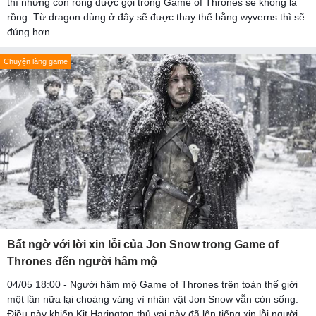
thì những con rồng được gọi trong Game of Thrones sẽ không là
rồng. Từ dragon dùng ở đây sẽ được thay thế bằng wyverns thì sẽ
đúng hơn.
Chuyện làng game
Bất ngờ với lời xin lỗi của Jon Snow trong Game of
Thrones đến người hâm mộ
04/05 18:00 - Người hâm mộ Game of Thrones trên toàn thế giới
một lần nữa lại choáng váng vì nhân vật Jon Snow vẫn còn sống.
Điều này khiến Kit Harington thủ vai này đã lên tiếng xin lỗi người