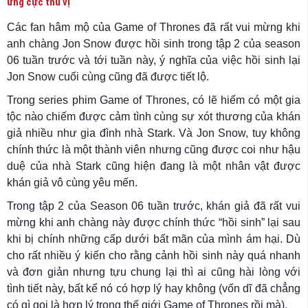
ứng cực thú vị
Các fan hâm mộ của Game of Thrones đã rất vui mừng khi
anh chàng Jon Snow được hồi sinh trong tập 2 của season
06 tuần trước và tới tuần này, ý nghĩa của việc hồi sinh lại
Jon Snow cuối cùng cũng đã được tiết lộ.
Trong series phim Game of Thrones, có lẽ hiếm có một gia
tộc nào chiếm được cảm tình cùng sự xót thương của khán
giả nhiều như gia đình nhà Stark. Và Jon Snow, tuy không
chính thức là một thành viên nhưng cũng được coi như hậu
duệ của nhà Stark cũng hiện đang là một nhân vật được
khán giả vô cùng yêu mến.
Trong tập 2 của Season 06 tuần trước, khán giả đã rất vui
mừng khi anh chàng này được chính thức “hồi sinh” lại sau
khi bị chính những cấp dưới bất mãn của mình ám hại. Dù
cho rất nhiều ý kiến cho rằng cảnh hồi sinh này quá nhanh
và đơn giản nhưng tựu chung lại thì ai cũng hài lòng với
tình tiết này, bất kể nó có hợp lý hay không (vốn dĩ đã chẳng
có gì gọi là hợp lý trong thế giới Game of Thrones rồi mà).