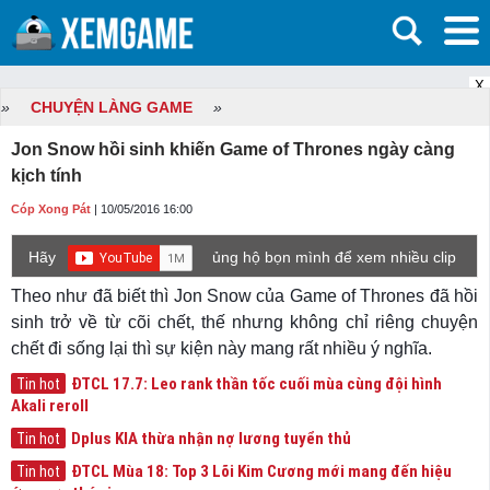
X
»
CHUYỆN LÀNG GAME
»
Jon Snow hồi sinh khiến Game of Thrones ngày càng
kịch tính
Cóp Xong Pát
| 10/05/2016 16:00
Hãy
ủng hộ bọn mình để xem nhiều clip
game mới hơn nhé!
Theo như đã biết thì Jon Snow của Game of Thrones đã hồi
sinh trở về từ cõi chết, thế nhưng không chỉ riêng chuyện
chết đi sống lại thì sự kiện này mang rất nhiều ý nghĩa.
ĐTCL 17.7: Leo rank thần tốc cuối mùa cùng đội hình
Tin hot
Akali reroll
Dplus KIA thừa nhận nợ lương tuyển thủ
Tin hot
ĐTCL Mùa 18: Top 3 Lõi Kim Cương mới mang đến hiệu
Tin hot