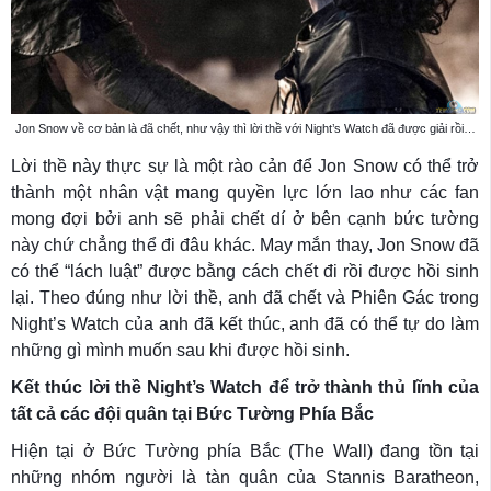
Jon Snow về cơ bản là đã chết, như vậy thì lời thề với Night’s Watch đã được giải rồi…
Lời thề này thực sự là một rào cản để Jon Snow có thể trở
thành một nhân vật mang quyền lực lớn lao như các fan
mong đợi bởi anh sẽ phải chết dí ở bên cạnh bức tường
này chứ chẳng thể đi đâu khác. May mắn thay, Jon Snow đã
có thể “lách luật” được bằng cách chết đi rồi được hồi sinh
lại. Theo đúng như lời thề, anh đã chết và Phiên Gác trong
Night’s Watch của anh đã kết thúc, anh đã có thể tự do làm
những gì mình muốn sau khi được hồi sinh.
Kết thúc lời thề Night’s Watch để trở thành thủ lĩnh của
tất cả các đội quân tại Bức Tường Phía Bắc
Hiện tại ở Bức Tường phía Bắc (The Wall) đang tồn tại
những nhóm người là tàn quân của Stannis Baratheon,