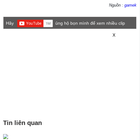
Nguồn :
gamek
Hãy
ủng hộ bọn mình để xem nhiều clip
game mới hơn nhé!
X
Tin liên quan