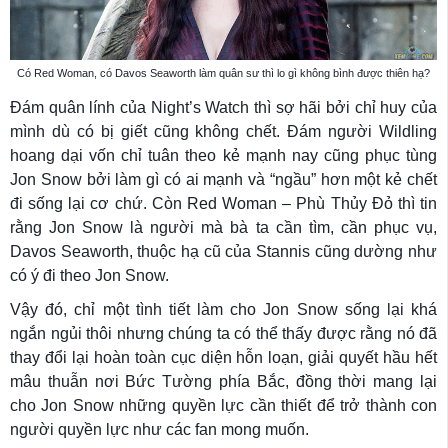
Có Red Woman, có Davos Seaworth làm quân sư thì lo gì không bình được thiên hạ?
Đám quân lính của Night’s Watch thì sợ hãi bởi chỉ huy của
mình dù có bị giết cũng không chết. Đám người Wildling
hoang dại vốn chỉ tuân theo kẻ mạnh nay cũng phục tùng
Jon Snow bởi làm gì có ai mạnh và “ngầu” hơn một kẻ chết
đi sống lại cơ chứ. Còn Red Woman – Phù Thủy Đỏ thì tin
rằng Jon Snow là người mà bà ta cần tìm, cần phục vụ,
Davos Seaworth, thuộc hạ cũ của Stannis cũng dường như
có ý đi theo Jon Snow.
Vậy đó, chỉ một tình tiết làm cho Jon Snow sống lại khá
ngắn ngủi thôi nhưng chúng ta có thể thấy được rằng nó đã
thay đổi lại hoàn toàn cục diện hỗn loạn, giải quyết hầu hết
mâu thuẫn nơi Bức Tường phía Bắc, đồng thời mang lại
cho Jon Snow những quyền lực cần thiết để trở thành con
người quyền lực như các fan mong muốn.