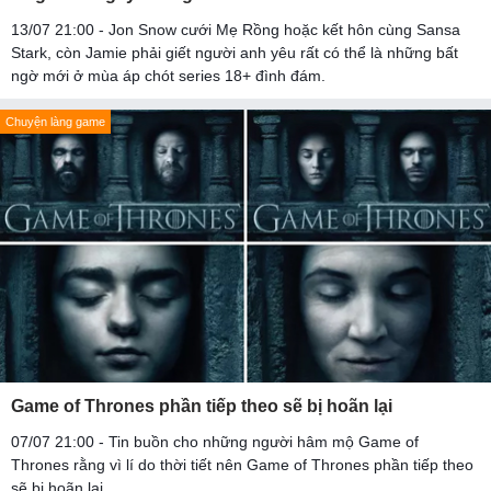
13/07 21:00 - Jon Snow cưới Mẹ Rồng hoặc kết hôn cùng Sansa
Stark, còn Jamie phải giết người anh yêu rất có thể là những bất
ngờ mới ở mùa áp chót series 18+ đình đám.
Chuyện làng game
Game of Thrones phần tiếp theo sẽ bị hoãn lại
07/07 21:00 - Tin buồn cho những người hâm mộ Game of
Thrones rằng vì lí do thời tiết nên Game of Thrones phần tiếp theo
sẽ bị hoãn lại.