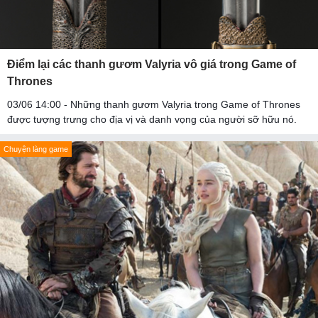
Điểm lại các thanh gươm Valyria vô giá trong Game of
Thrones
03/06 14:00 - Những thanh gươm Valyria trong Game of Thrones
được tượng trưng cho địa vị và danh vọng của người sỡ hữu nó.
Chuyện làng game