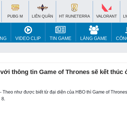
PUBG M
LIÊN QUÂN
HT RUNETERRA
VALORANT
L
ÚNG
VIDEO CLIP
TIN GAME
LÀNG GAME
CÔN
với thông tin Game of Thrones sẽ kết thúc
 - Theo như được biết từ đại diện của HBO thì Game of Thrones
 8.