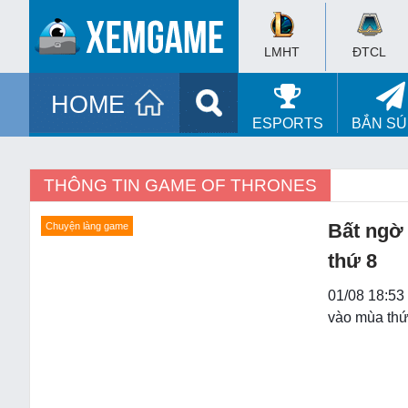
LMHT
ĐTCL
HOME
ESPORTS
BẮN S
THÔNG TIN GAME OF THRONES
Bất ngờ 
Chuyện làng game
thứ 8
01/08 18:53
vào mùa thứ