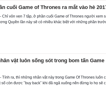
ần cuối Game of Thrones ra mắt vào hè 201
 - Chỉ vỏn vẹn 7 tập, ở phần cuối Game of Thrones người xem
ơng Quyền lần này sẽ có nhiều khác biệt với những phần trước
hân vật luôn sống sót trong bom tấn Game
- Tính ra, thì những nhân vật này trong Game Of Thrones luôn c
t số còn được "buy back" khi đã ngã xuống nên đừng lo họ sẽ c