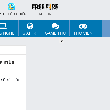
MHT: TỐC CHIẾN
FREEFIRE
G NGHỆ
GIẢI TRÍ
GAME THỦ
THƯ VIỆN
X
X
X
 ở mùa
 sẽ kết thúc