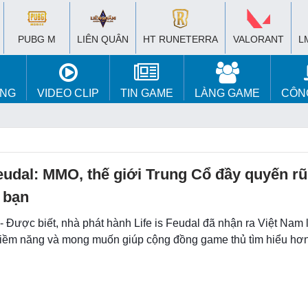
PUBG M
LIÊN QUÂN
HT RUNETERRA
VALORANT
L
ÚNG
VIDEO CLIP
TIN GAME
LÀNG GAME
CÔN
Feudal: MMO, thế giới Trung Cổ đầy quyến r
 bạn
- Được biết, nhà phát hành Life is Feudal đã nhận ra Việt Nam l
tiềm năng và mong muốn giúp cộng đồng game thủ tìm hiểu hơn