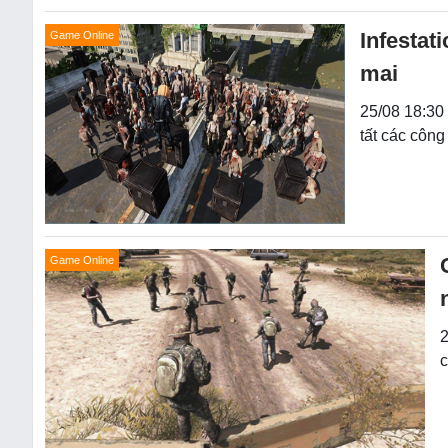
Infestat
Game Online
mai
25/08 18:30 
tất các côn
Game Online
2
c