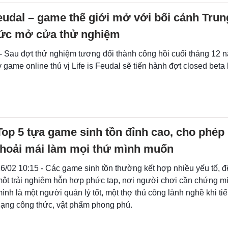
Feudal – game thế giới mở với bối cảnh Tru
hức mở cửa thử nghiệm
 - Sau đợt thử nghiệm tương đối thành công hồi cuối tháng 12 
game online thú vị Life is Feudal sẽ tiến hành đợt closed beta 
Top 5 tựa game sinh tồn đỉnh cao, cho phép
thoải mái làm mọi thứ mình muốn
6/02 10:15 - Các game sinh tồn thường kết hợp nhiều yếu tố, 
ột trải nghiệm hỗn hợp phức tạp, nơi người chơi cần chứng m
ình là một người quản lý tốt, một thợ thủ công lành nghề khi ti
ạng công thức, vật phẩm phong phú.