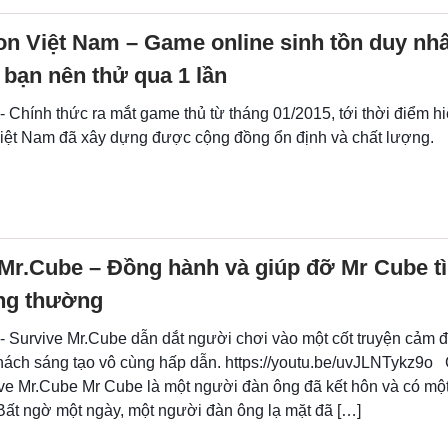
ion Việt Nam – Game online sinh tồn duy nhất
bạn nên thử qua 1 lần
- Chính thức ra mắt game thủ từ tháng 01/2015, tới thời điểm hi
 Việt Nam đã xây dựng được cộng đồng ổn định và chất lượng.
 Mr.Cube – Đồng hành và giúp đỡ Mr Cube t
ng thường
 - Survive Mr.Cube dẫn dắt người chơi vào một cốt truyện cảm 
hách sáng tạo vô cùng hấp dẫn. https://youtu.be/uvJLNTykz9o 
ive Mr.Cube Mr Cube là một người đàn ông đã kết hôn và có mộ
Bất ngờ một ngày, một người đàn ông lạ mặt đã […]