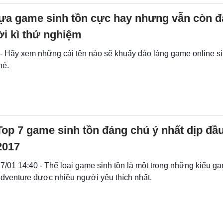
ựa game sinh tồn cực hay nhưng vẫn còn 
ời kì thử nghiệm
 - Hãy xem những cái tên nào sẽ khuấy đảo làng game online si
hé.
Top 7 game sinh tồn đáng chú ý nhất dịp đầ
2017
7/01 14:40 - Thể loại game sinh tồn là một trong những kiểu g
dventure được nhiều người yêu thích nhất.