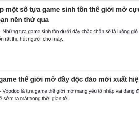
 một số tựa game sinh tồn thế giới mở cự
bạn nên thử qua
 - Những tựa game sinh tồn dưới đây chắc chắn sẽ là luồng gió
n rất thu hút người chơi này.
game thế giới mở đầy độc đáo mới xuất hiệ
 - Voodoo là tựa game thế giới mở mang yếu tố nhập vai đang 
 sớm ra mắt trong thời gian tới.