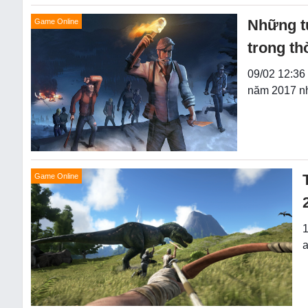
Những t
Game Online
trong th
09/02 12:36
năm 2017 n
Game Online
1
a