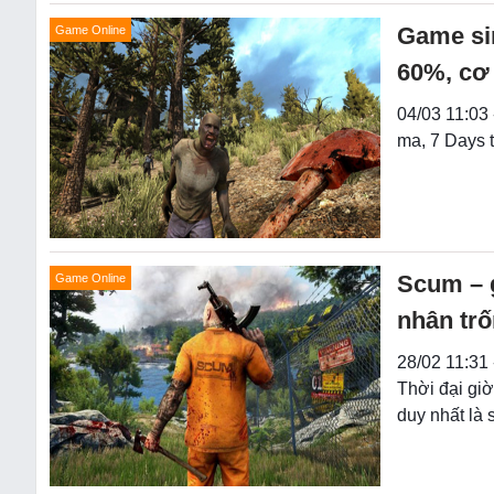
Game sin
Game Online
60%, cơ 
04/03 11:03
ma, 7 Days t
Scum – 
Game Online
nhân trố
28/02 11:31 
Thời đại giờ
duy nhất là 