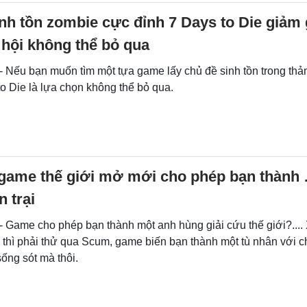
h tồn zombie cực đỉnh 7 Days to Die giảm 
hội không thể bỏ qua
 - Nếu bạn muốn tìm một tựa game lấy chủ đề sinh tồn trong thả
o Die là lựa chọn không thể bỏ qua.
game thế giới mở mới cho phép bạn thành 
n trại
- Game cho phép bạn thành một anh hùng giải cứu thế giới?.... X
 thì phải thử qua Scum, game biến bạn thành một tù nhân với ch
sống sót mà thôi.