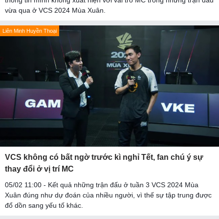
thông tin mình không xuất hiện với vai trò MC trong những trận đấu
vừa qua ở VCS 2024 Mùa Xuân.
Liên Minh Huyền Thoại
VCS không có bất ngờ trước kì nghỉ Tết, fan chú ý sự
thay đổi ở vị trí MC
05/02 11:00 - Kết quả những trận đấu ở tuần 3 VCS 2024 Mùa
Xuân đúng như dự đoán của nhiều người, vì thế sự tập trung được
đổ dồn sang yếu tố khác.