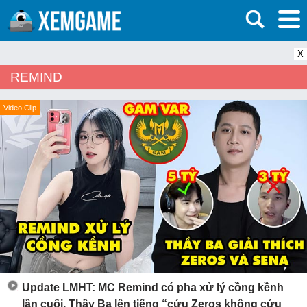
X
REMIND
Video Clip
Update LMHT: MC Remind có pha xử lý cồng kềnh
lần cuối, Thầy Ba lên tiếng “cứu Zeros không cứu