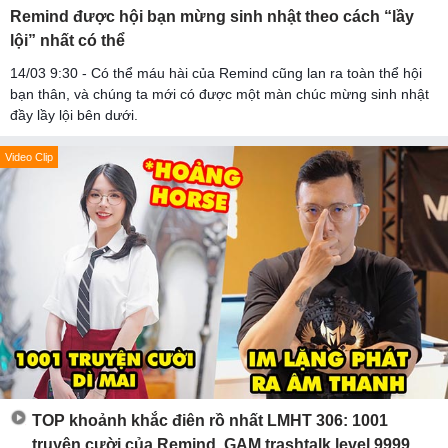
Remind được hội bạn mừng sinh nhật theo cách “lầy
lội” nhất có thể
14/03 9:30 - Có thể máu hài của Remind cũng lan ra toàn thể hội
bạn thân, và chúng ta mới có được một màn chúc mừng sinh nhật
đầy lầy lội bên dưới.
Video Clip
TOP khoảnh khắc điên rồ nhất LMHT 306: 1001
truyện cười của Remind, GAM trashtalk level 9999