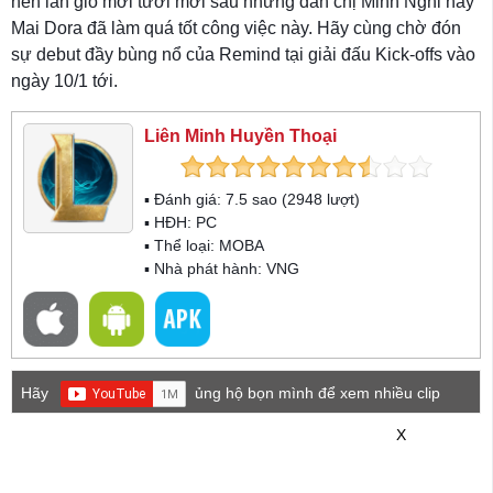
nên làn gió mới tươi mới sau những đàn chị Minh Nghi hay
Mai Dora đã làm quá tốt công việc này. Hãy cùng chờ đón
sự debut đầy bùng nổ của Remind tại giải đấu Kick-offs vào
ngày 10/1 tới.
Liên Minh Huyền Thoại
▪ Đánh giá:
7.5
sao (
2948
lượt)
▪ HĐH:
PC
▪ Thể loại:
MOBA
▪ Nhà phát hành: VNG
Hãy
ủng hộ bọn mình để xem nhiều clip
game mới hơn nhé!
X