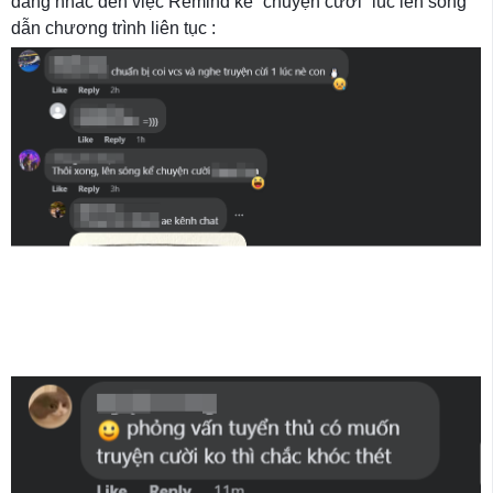
đang nhắc đến việc Remind kể “chuyện cười” lúc lên sóng
dẫn chương trình liên tục :