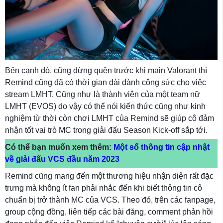
Bên cạnh đó, cũng đừng quên trước khi main Valorant thì
Remind cũng đã có thời gian dài dành công sức cho việc
stream LMHT. Cũng như là thành viên của một team nữ
LMHT (EVOS) do vậy có thể nói kiến thức cũng như kinh
nghiệm từ thời còn chơi LMHT của Remind sẽ giúp cô đảm
nhận tốt vai trò MC trong giải đấu Season Kick-off sắp tới.
Có thể bạn muốn xem thêm:
Một số thông tin cập nhật
về giải đấu VCS đầu năm 2023
Remind cũng mang đến một thương hiệu nhận diện rất đặc
trưng mà không ít fan phải nhắc đến khi biết thông tin cô
chuẩn bị trở thành MC của VCS. Theo đó, trên các fanpage,
group cộng đồng, liên tiếp các bài đăng, comment phản hồi