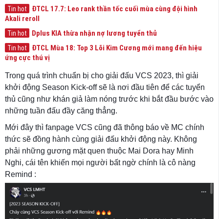
ĐTCL 17.7: Leo rank thần tốc cuối mùa cùng đội hình
Tin hot
Akali reroll
Dplus KIA thừa nhận nợ lương tuyển thủ
Tin hot
ĐTCL Mùa 18: Top 3 Lõi Kim Cương mới mang đến hiệu
Tin hot
ứng cực thú vị
Trong quá trình chuẩn bị cho giải đấu VCS 2023, thì giải
khởi động Season Kick-off sẽ là nơi đầu tiên để các tuyển
thủ cũng như khán giả làm nóng trước khi bắt đầu bước vào
những tuần đấu đầy căng thẳng.
Mới đây thì fanpage VCS cũng đã thông báo về MC chính
thức sẽ đồng hành cùng giải đấu khởi động này. Không
phải những gương mặt quen thuộc Mai Dora hay Minh
Nghi, cái tên khiến mọi người bất ngờ chính là cô nàng
Remind :