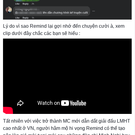
Lý do vì sao Remind lại gợi nhớ đến chuyện cười à, xem
clip dưới đây chắc các bạn sẽ hiểu :
Tất nhiên với việc trở thành MC mới dẫn dắt giải đấu LMHT
cao nhất ở VN, người hâm mộ hi vọng Remind có thể tạo