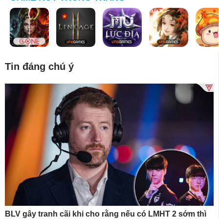
Tin đáng chú ý
BLV gây tranh cãi khi cho rằng nếu có LMHT 2 sớm thì