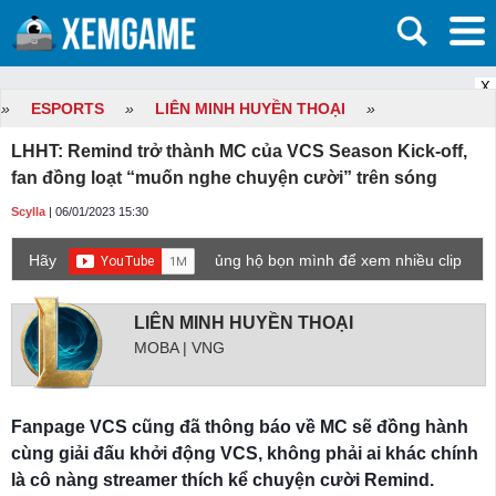
X
»
ESPORTS
»
LIÊN MINH HUYỀN THOẠI
»
LHHT: Remind trở thành MC của VCS Season Kick-off,
fan đồng loạt “muốn nghe chuyện cười” trên sóng
Scylla
| 06/01/2023 15:30
Hãy
ủng hộ bọn mình để xem nhiều clip
game mới hơn nhé!
LIÊN MINH HUYỀN THOẠI
MOBA | VNG
Fanpage VCS cũng đã thông báo về MC sẽ đồng hành
cùng giải đấu khởi động VCS, không phải ai khác chính
là cô nàng streamer thích kể chuyện cười Remind.