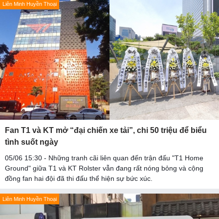
Liên Minh Huyền Thoại
Fan T1 và KT mở “đại chiến xe tải”, chi 50 triệu để biểu
tình suốt ngày
05/06 15:30 - Những tranh cãi liên quan đến trận đấu "T1 Home
Ground" giữa T1 và KT Rolster vẫn đang rất nóng bỏng và cộng
đồng fan hai đội đã thi đấu thể hiện sự bức xúc.
Liên Minh Huyền Thoại