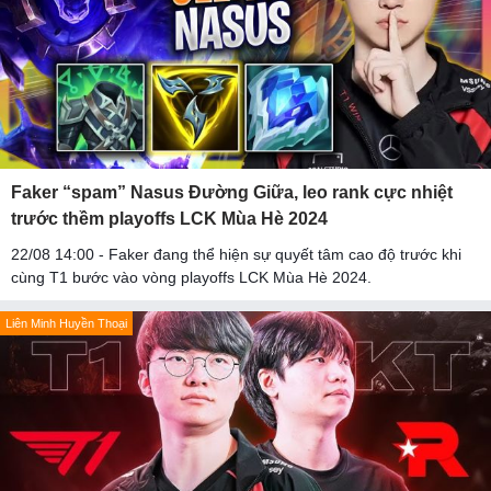
Faker “spam” Nasus Đường Giữa, leo rank cực nhiệt
trước thềm playoffs LCK Mùa Hè 2024
22/08 14:00 - Faker đang thể hiện sự quyết tâm cao độ trước khi
cùng T1 bước vào vòng playoffs LCK Mùa Hè 2024.
Liên Minh Huyền Thoại