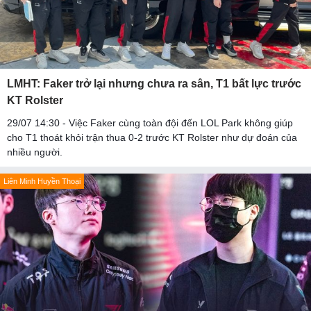
LMHT: Faker trở lại nhưng chưa ra sân, T1 bất lực trước
KT Rolster
29/07 14:30 - Việc Faker cùng toàn đội đến LOL Park không giúp
cho T1 thoát khỏi trận thua 0-2 trước KT Rolster như dự đoán của
nhiều người.
Liên Minh Huyền Thoại