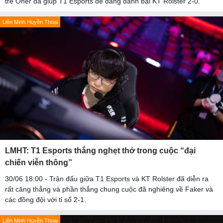
trẻ Oner đã giúp T1 Esports dễ dàng đánh bại KT Rolster 2-0.
Liên Minh Huyền Thoại
LMHT: T1 Esports thắng nghẹt thở trong cuộc “đại
chiến viễn thông”
30/06 18:00 - Trận đấu giữa T1 Esports và KT Rolster đã diễn ra
rất căng thẳng và phần thắng chung cuộc đã nghiêng về Faker và
các đồng đội với tỉ số 2-1.
Liên Minh Huyền Thoại