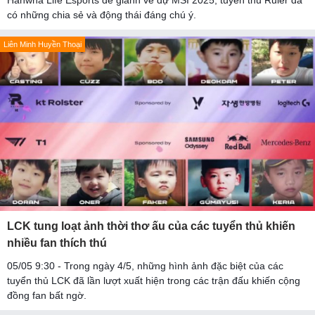
Hanwha Life Esports để giành vé dự MSI 2025, tuyển thủ Ruler đã
có những chia sẻ và động thái đáng chú ý.
Liên Minh Huyền Thoại
LCK tung loạt ảnh thời thơ ấu của các tuyển thủ khiến
nhiều fan thích thú
05/05 9:30 - Trong ngày 4/5, những hình ảnh đặc biệt của các
tuyển thủ LCK đã lần lượt xuất hiện trong các trận đấu khiến cộng
đồng fan bất ngờ.