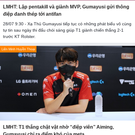
LMHT: Lập pentakill và giành MVP, Gumayusi gửi thông
điệp đanh thép tới antifan
28/07 9:30 - Xạ Thủ Gumayusi tiếp tục có những phát biểu vô cùng
tự tin sau ngày thi đấu chói sáng giúp T1 giành chiến thắng 2-1
trước KT Rolster.
Liên Minh Huyền Thoại
LMHT: T1 thắng chật vật nhờ “điệp viên” Aiming,
Gumayusi chỉ ra điểm khó của meta