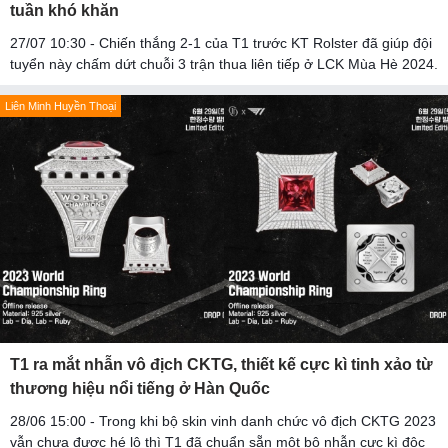
tuần khó khăn
27/07 10:30 - Chiến thắng 2-1 của T1 trước KT Rolster đã giúp đội
tuyển này chấm dứt chuỗi 3 trận thua liên tiếp ở LCK Mùa Hè 2024.
Liên Minh Huyền Thoại
T1 ra mắt nhẫn vô địch CKTG, thiết kế cực kì tinh xảo từ
thương hiệu nổi tiếng ở Hàn Quốc
28/06 15:00 - Trong khi bộ skin vinh danh chức vô địch CKTG 2023
vẫn chưa được hé lộ thì T1 đã chuẩn sẵn một bộ nhẫn cực kì độc