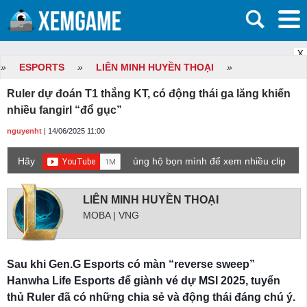
X
»
ESPORTS
»
LIÊN MINH HUYỀN THOẠI
»
Ruler dự đoán T1 thắng KT, có động thái ga lăng khiến
nhiều fangirl “đổ gục”
nguyenht
| 14/06/2025 11:00
Hãy
ủng hộ bọn mình để xem nhiều clip
game mới hơn nhé!
LIÊN MINH HUYỀN THOẠI
MOBA | VNG
Sau khi Gen.G Esports có màn “reverse sweep”
Hanwha Life Esports để giành vé dự MSI 2025, tuyển
thủ Ruler đã có những chia sẻ và động thái đáng chú ý.