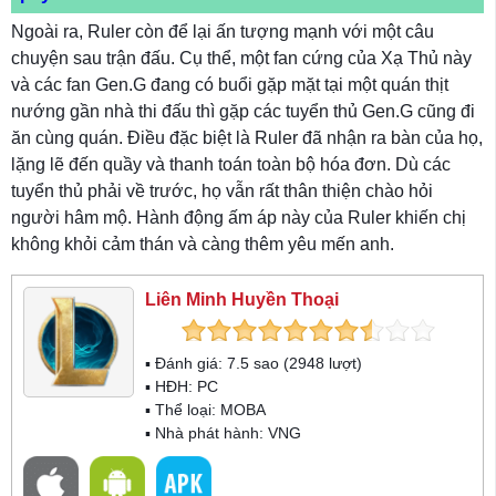
Ngoài ra, Ruler còn để lại ấn tượng mạnh với một câu
chuyện sau trận đấu. Cụ thể, một fan cứng của Xạ Thủ này
và các fan Gen.G đang có buổi gặp mặt tại một quán thịt
nướng gần nhà thi đấu thì gặp các tuyển thủ Gen.G cũng đi
ăn cùng quán. Điều đặc biệt là Ruler đã nhận ra bàn của họ,
lặng lẽ đến quầy và thanh toán toàn bộ hóa đơn. Dù các
tuyển thủ phải về trước, họ vẫn rất thân thiện chào hỏi
người hâm mộ. Hành động ấm áp này của Ruler khiến chị
không khỏi cảm thán và càng thêm yêu mến anh.
Liên Minh Huyền Thoại
▪ Đánh giá:
7.5
sao (
2948
lượt)
▪ HĐH:
PC
▪ Thể loại:
MOBA
▪ Nhà phát hành: VNG