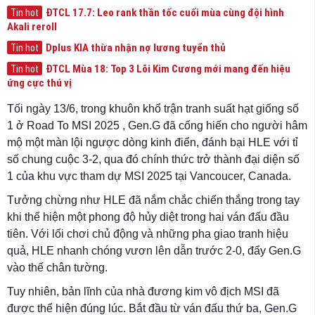
ĐTCL 17.7: Leo rank thần tốc cuối mùa cùng đội hình
Tin hot
Akali reroll
Dplus KIA thừa nhận nợ lương tuyển thủ
Tin hot
ĐTCL Mùa 18: Top 3 Lõi Kim Cương mới mang đến hiệu
Tin hot
ứng cực thú vị
Tối ngày 13/6, trong khuôn khổ trận tranh suất hạt giống số
1 ở Road To MSI 2025 , Gen.G đã cống hiến cho người hâm
mộ một màn lội ngược dòng kinh điển, đánh bại HLE với tỉ
số chung cuộc 3-2, qua đó chính thức trở thành đại diện số
1 của khu vực tham dự MSI 2025 tại Vancoucer, Canada.
Tưởng chừng như HLE đã nắm chắc chiến thắng trong tay
khi thể hiện một phong độ hủy diệt trong hai ván đấu đầu
tiên. Với lối chơi chủ động và những pha giao tranh hiệu
quả, HLE nhanh chóng vươn lên dẫn trước 2-0, đẩy Gen.G
vào thế chân tường.
Tuy nhiên, bản lĩnh của nhà đương kim vô địch MSI đã
được thể hiện đúng lúc. Bắt đầu từ ván đấu thứ ba, Gen.G