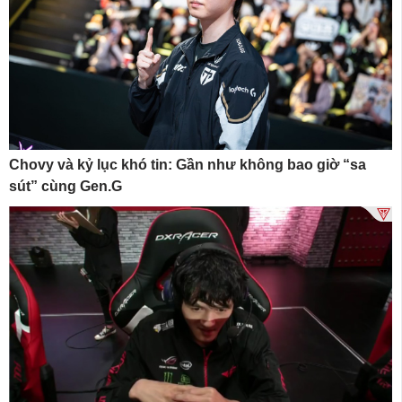
Chovy và kỷ lục khó tin: Gần như không bao giờ “sa
sút” cùng Gen.G