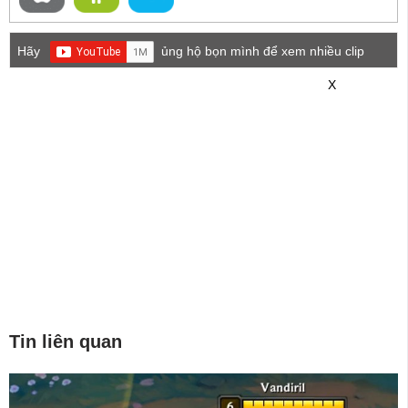
Hãy
ủng hộ bọn mình để xem nhiều clip
game mới hơn nhé!
X
Tin liên quan