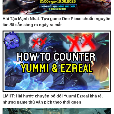
Hải Tặc Mạnh Nhất: Tựa game One Piece chuẩn nguyên
tác đã sẵn sàng ra ngày ra mắt
LMHT: Hài hước chuyện bộ đôi Yuumi Ezreal khá tệ,
nhưng game thủ vẫn pick theo thói quen