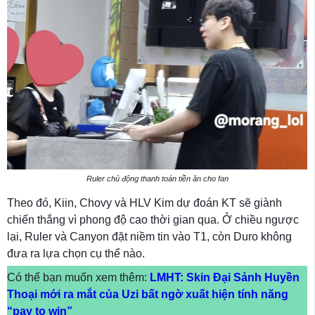
Ruler chủ động thanh toán tiền ăn cho fan
Theo đó, Kiin, Chovy và HLV Kim dự đoán KT sẽ giành
chiến thắng vì phong độ cao thời gian qua. Ở chiều ngược
lại, Ruler và Canyon đặt niềm tin vào T1, còn Duro không
đưa ra lựa chọn cụ thể nào.
Có thể bạn muốn xem thêm:
LMHT: Skin Đại Sảnh Huyền
Thoại mới ra mắt của Uzi bất ngờ xuất hiện tính năng
“pay to win”