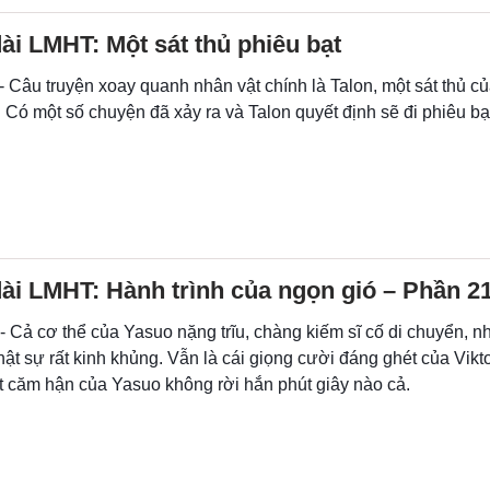
ài LMHT: Một sát thủ phiêu bạt
- Câu truyện xoay quanh nhân vật chính là Talon, một sát thủ 
Có một số chuyện đã xảy ra và Talon quyết định sẽ đi phiêu bạ
ài LMHT: Hành trình của ngọn gió – Phần 2
- Cả cơ thể của Yasuo nặng trĩu, chàng kiếm sĩ cố di chuyển, n
hật sự rất kinh khủng. Vẫn là cái giọng cười đáng ghét của Vikt
t căm hận của Yasuo không rời hắn phút giây nào cả.