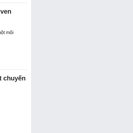
iven
một môi
t chuyến