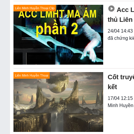
Acc 
Liên Minh Huyền Thoại Clip
thủ Liên
24/04 14:43
đã chứng ki
Cốt truy
Liên Minh Huyền Thoại
kết
17/04 12:15 
Minh Huyền 