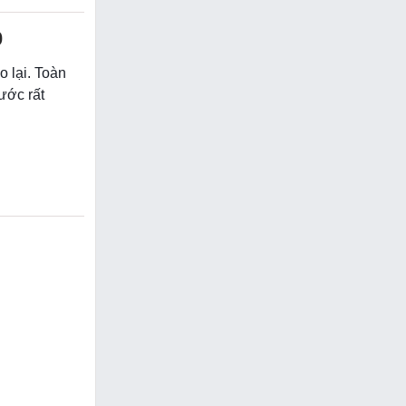
0
o lại. Toàn
ước rất