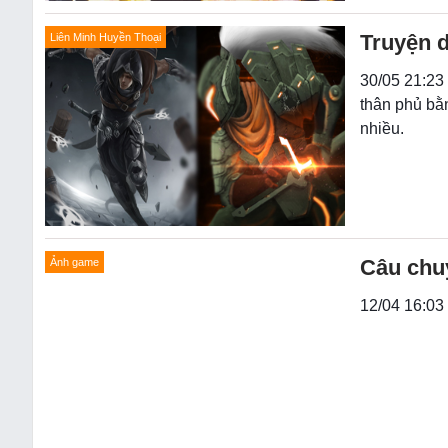
Truyện d
Liên Minh Huyền Thoại
30/05 21:23 
thân phủ bằ
nhiều.
Câu chuy
Ảnh game
12/04 16:03