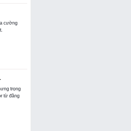
của cường
t.
1
hưng trọng
or từ đằng