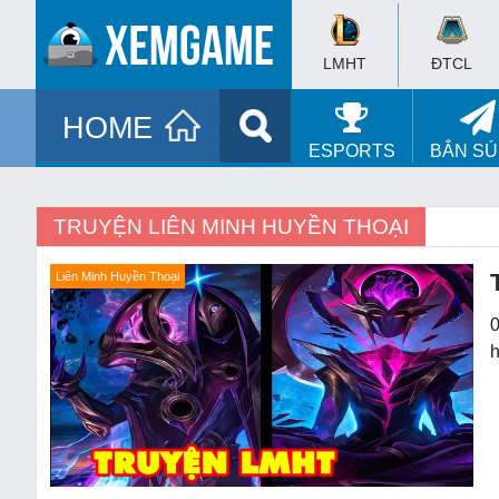
LMHT
ĐTCL
HOME
ESPORTS
BẮN S
TRUYỆN LIÊN MINH HUYỀN THOẠI
Liên Minh Huyền Thoại
0
h