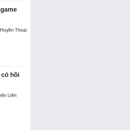
 game
 Huyền Thoại
 có hồi
yện Liên