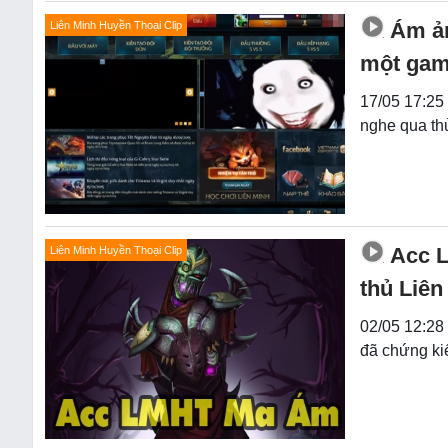
Ám ả
Liên Minh Huyền Thoại Clip
một gam
17/05 17:25
nghe qua th
Acc 
Liên Minh Huyền Thoại Clip
thủ Liên
02/05 12:28
đã chứng ki