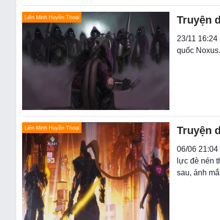
Truyện d
Liên Minh Huyền Thoại
23/11 16:24 
quốc Noxus. 
Truyện d
Liên Minh Huyền Thoại
06/06 21:04 
lực đè nén t
sau, ánh mắ