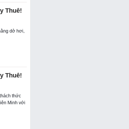
y Thuê!
hằng dở hơi,
y Thuê!
 thách thức
Liên Minh với