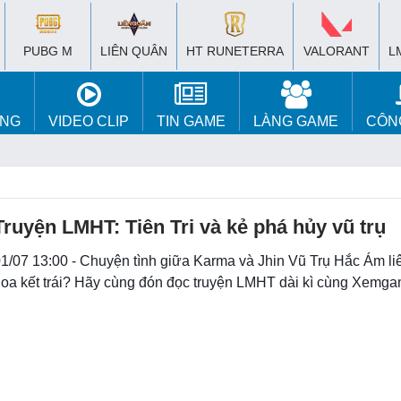
PUBG M
LIÊN QUÂN
HT RUNETERRA
VALORANT
L
ÚNG
VIDEO CLIP
TIN GAME
LÀNG GAME
CÔN
Truyện LMHT: Tiên Tri và kẻ phá hủy vũ trụ
1/07 13:00 - Chuyện tình giữa Karma và Jhin Vũ Trụ Hắc Ám l
oa kết trái? Hãy cùng đón đọc truyện LMHT dài kì cùng Xemga