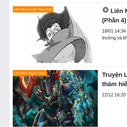
Liên 
Liên Minh Huyền Thoại Clip
(Phần 4)
18/01 14:34
trường và k
Truyện 
Liên Minh Huyền Thoại
thám hiể
22/12 16:20