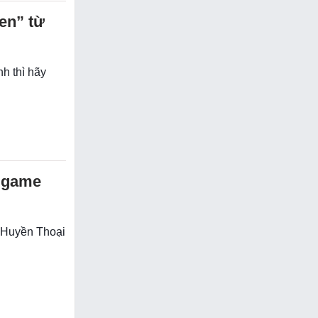
en” từ
h thì hãy
 game
 Huyền Thoại