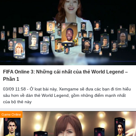
FIFA Online 3: Những cái nhất của thẻ World Legend –
Phần 1
03/09 11:58 - Ở loạt bài này, Xemgame sẽ đưa các bạn đi tìm hiểu
sâu hơn về dàn thẻ World Legend, gồm những điểm mạnh nhất
của bộ thẻ này
Game Online