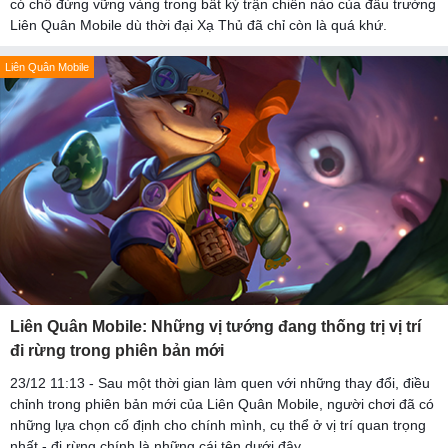
có chỗ đứng vững vàng trong bất kỳ trận chiến nào của đấu trường
Liên Quân Mobile dù thời đại Xạ Thủ đã chỉ còn là quá khứ.
Liên Quân Mobile
Liên Quân Mobile: Những vị tướng đang thống trị vị trí
đi rừng trong phiên bản mới
23/12 11:13 - Sau một thời gian làm quen với những thay đổi, điều
chỉnh trong phiên bản mới của Liên Quân Mobile, người chơi đã có
những lựa chọn cố định cho chính mình, cụ thể ở vị trí quan trọng
nhất - đi rừng chính là những cái tên dưới đây.