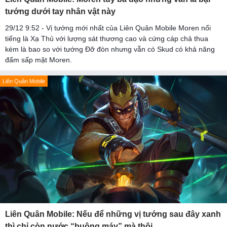
tướng dưới tay nhân vật này
29/12 9:52 - Vị tướng mới nhất của Liên Quân Mobile Moren nổi
tiếng là Xạ Thủ với lượng sát thương cao và cứng cáp chả thua
kém là bao so với tướng Đỡ đòn nhưng vẫn có Skud có khả năng
đấm sấp mặt Moren.
Liên Quân Mobile
Liên Quân Mobile: Nếu để những vị tướng sau đây xanh
thì chỉ còn nước “buông máy” mà thôi