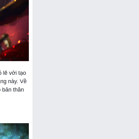
 lẽ với tạo
àng này. Về
o bản thân