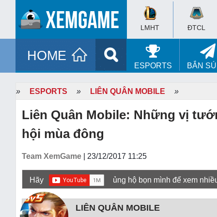
LMHT
ĐTCL
HOME
ESPORTS
BẮN S
»
ESPORTS
»
LIÊN QUÂN MOBILE
»
Liên Quân Mobile: Những vị tướn
hội mùa đông
Team XemGame
| 23/12/2017 11:25
Hãy
ủng hộ bọn mình để xem nhiề
LIÊN QUÂN MOBILE