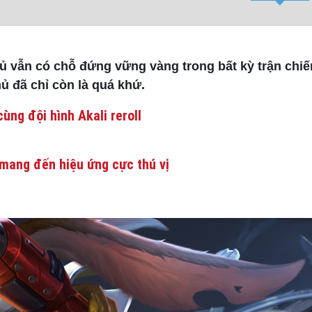
hủ vẫn có chỗ đứng vững vàng trong bất kỳ trận chi
ủ đã chỉ còn là quá khứ.
ùng đội hình Akali reroll
mang đến hiệu ứng cực thú vị