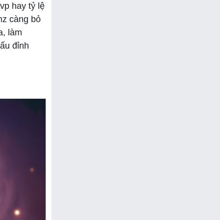
p hay tỷ lệ
mz càng bỏ
a, làm
đấu đỉnh