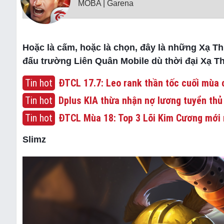
MOBA | Garena
Hoặc là cấm, hoặc là chọn, đây là những Xạ T
đấu trường Liên Quân Mobile dù thời đại Xạ Th
Tin hot
ĐTCL 17.7: Leo rank thần tốc cuối mùa c
Tin hot
Dplus KIA thừa nhận nợ lương tuyển thủ
Tin hot
ĐTCL Mùa 18: Top 3 Lõi Kim Cương mới 
Slimz