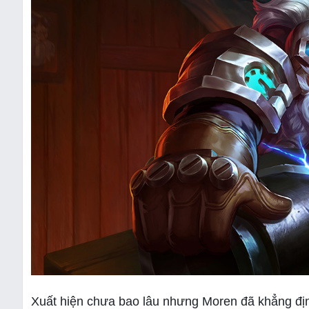
Xuất hiện chưa bao lâu nhưng Moren đã khẳng địn