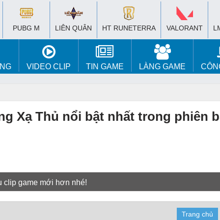
PUBG M
LIÊN QUÂN
HT RUNETERRA
VALORANT
L
ÚNG
VIDEO CLIP
TIN GAME
LÀNG GAME
CÔN
g Xạ Thủ nổi bật nhất trong phiên 
u clip game mới hơn nhé!
Trang chủ