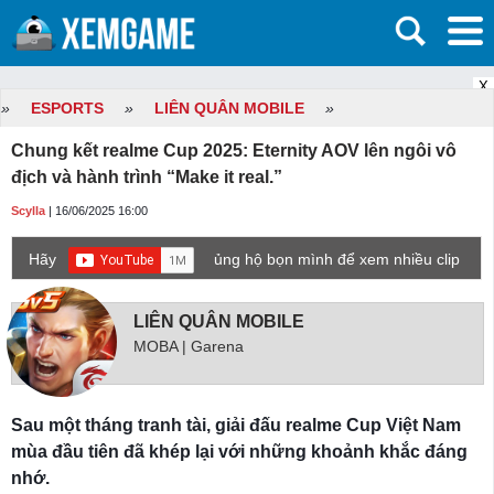
X
»
ESPORTS
»
LIÊN QUÂN MOBILE
»
Chung kết realme Cup 2025: Eternity AOV lên ngôi vô
địch và hành trình “Make it real.”
Scylla
| 16/06/2025 16:00
Hãy
ủng hộ bọn mình để xem nhiều clip
game mới hơn nhé!
LIÊN QUÂN MOBILE
MOBA | Garena
Sau một tháng tranh tài, giải đấu realme Cup Việt Nam
mùa đầu tiên đã khép lại với những khoảnh khắc đáng
nhớ.