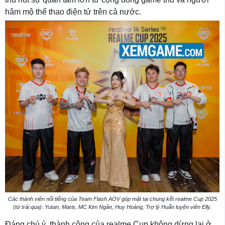
hâm mộ thể thao điện tử trên cả nước.
Các thành viên nổi tiếng của Team Flash AOV góp mặt tại chung kết realme Cup 2025
(từ trái qua): Yutan, Maris, MC Kim Ngân, Huy Hoàng, Trợ lý Huấn luyện viên Elly.
Đáng chú ý, thành công của realme Cup không dừng lại ở