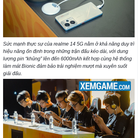
Sức mạnh thực sự của realme 14 5G nằm ở khả năng duy trì
hiệu năng ổn định trong những trận đấu kéo dài, với dung
lượng pin “khủng” lên đến 6000mAh kết hợp cùng hệ thống
làm mát Bionic đảm bảo trải nghiệm mượt mà xuyên suốt
giải đấu.