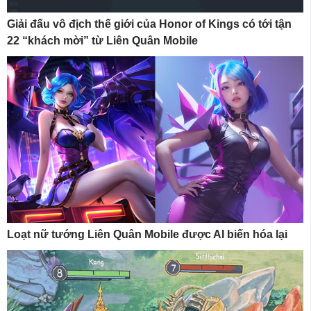
Giải đấu vô địch thế giới của Honor of Kings có tới tận
22 “khách mời” từ Liên Quân Mobile
Loạt nữ tướng Liên Quân Mobile được AI biến hóa lại