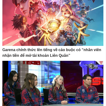
Garena chính thức lên tiếng về cáo buộc có “nhân viên
nhận tiền để mở tài khoản Liên Quân”