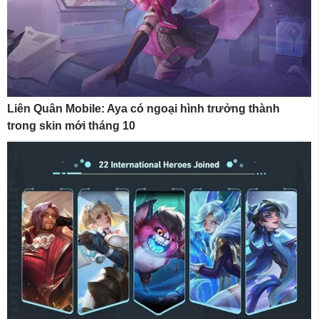
Liên Quân Mobile: Aya có ngoại hình trưởng thành
trong skin mới tháng 10