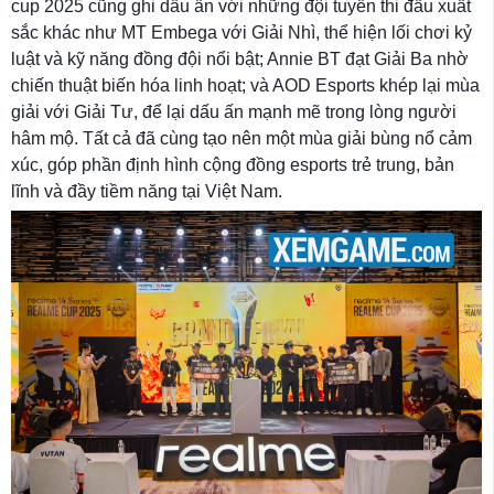
cup 2025 cũng ghi dấu ấn với những đội tuyển thi đấu xuất
sắc khác như MT Embega với Giải Nhì, thể hiện lối chơi kỷ
luật và kỹ năng đồng đội nổi bật; Annie BT đạt Giải Ba nhờ
chiến thuật biến hóa linh hoạt; và AOD Esports khép lại mùa
giải với Giải Tư, để lại dấu ấn mạnh mẽ trong lòng người
hâm mộ. Tất cả đã cùng tạo nên một mùa giải bùng nổ cảm
xúc, góp phần định hình cộng đồng esports trẻ trung, bản
lĩnh và đầy tiềm năng tại Việt Nam.