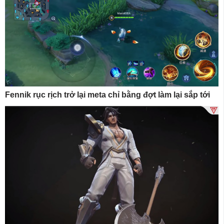
Fennik rục rịch trở lại meta chỉ bằng đợt làm lại sắp tới