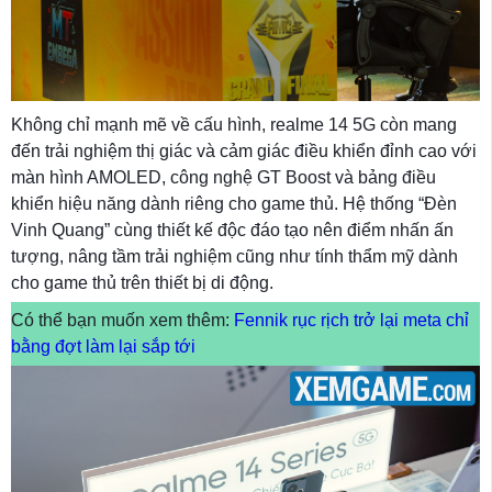
Không chỉ mạnh mẽ về cấu hình, realme 14 5G còn mang
đến trải nghiệm thị giác và cảm giác điều khiển đỉnh cao với
màn hình AMOLED, công nghệ GT Boost và bảng điều
khiển hiệu năng dành riêng cho game thủ. Hệ thống “Đèn
Vinh Quang” cùng thiết kế độc đáo tạo nên điểm nhấn ấn
tượng, nâng tầm trải nghiệm cũng như tính thẩm mỹ dành
cho game thủ trên thiết bị di động.
Có thể bạn muốn xem thêm:
Fennik rục rịch trở lại meta chỉ
bằng đợt làm lại sắp tới