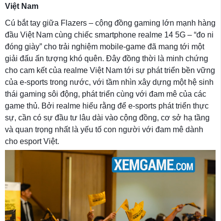
Việt Nam
Cú bắt tay giữa Flazers – cộng đồng gaming lớn mạnh hàng
đầu Việt Nam cùng chiếc smartphone realme 14 5G – “đo ni
đóng giày” cho trải nghiệm mobile-game đã mang tới một
giải đấu ấn tượng khó quên. Đây đồng thời là minh chứng
cho cam kết của realme Việt Nam tới sự phát triển bền vững
của e-sports trong nước, với tầm nhìn xây dựng một hệ sinh
thái gaming sôi động, phát triển cùng với đam mê của các
game thủ. Bởi realme hiểu rằng để e-sports phát triển thực
sự, cần có sự đầu tư lâu dài vào cộng đồng, cơ sở hạ tầng
và quan trọng nhất là yếu tố con người với đam mê dành
cho esport Việt.