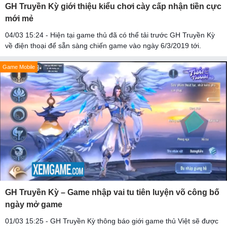
GH Truyền Kỳ giới thiệu kiểu chơi cày cấp nhận tiền cực
mới mẻ
04/03 15:24 - Hiện tại game thủ đã có thể tải trước GH Truyền Kỳ
về điện thoại để sẵn sàng chiến game vào ngày 6/3/2019 tới.
Game Mobile
GH Truyền Kỳ – Game nhập vai tu tiên luyện võ công bố
ngày mở game
01/03 15:25 - GH Truyền Kỳ thông báo giới game thủ Việt sẽ được