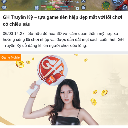
GH Truyền Kỳ – tựa game tiên hiệp đẹp mắt với lối chơi
có chiều sâu
06/03 14:27 - Sở hữu đồ họa 3D với cảm quan thẩm mỹ hợp xu
hướng cùng lối chơi nhập vai được dẫn dắt một cách cuốn hút, GH
Truyền Kỳ dễ dàng khiến người chơi xiêu lòng.
Game Mobile