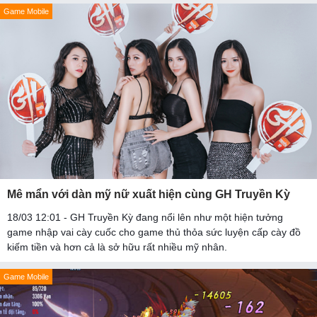
Game Mobile
Mê mẩn với dàn mỹ nữ xuất hiện cùng GH Truyền Kỳ
18/03 12:01 - GH Truyền Kỳ đang nổi lên như một hiện tưởng
game nhập vai cày cuốc cho game thủ thỏa sức luyện cấp cày đồ
kiếm tiền và hơn cả là sở hữu rất nhiều mỹ nhân.
Game Mobile