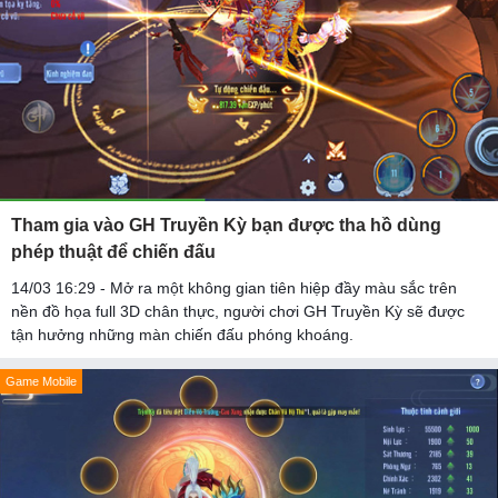
Tham gia vào GH Truyền Kỳ bạn được tha hồ dùng
phép thuật để chiến đấu
14/03 16:29 - Mở ra một không gian tiên hiệp đầy màu sắc trên
nền đồ họa full 3D chân thực, người chơi GH Truyền Kỳ sẽ được
tận hưởng những màn chiến đấu phóng khoáng.
Game Mobile