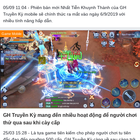
05/09 11:04 - Phiên bản mới Nhất Tiễn Khuynh Thành của GH
Truyền Kỳ mobile sẽ chính thức ra mắt vào ngày 6/9/2019 với
nhiều tính năng hấp dẫn.
Game Mobile
GH Truyền Kỳ mang đến nhiều hoạt động để người chơi
thử qua sau khi cày cấp
25/03 15:28 - Là tựa game tiên kiếm cho phép người chơi tu tiên
đắc đạo đến ngưỡng 500 cấp, GH Truyền Kỳ càng về sau càng trở