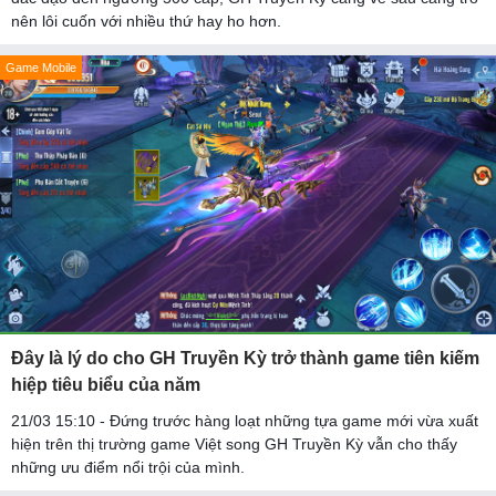
nên lôi cuốn với nhiều thứ hay ho hơn.
Game Mobile
Đây là lý do cho GH Truyền Kỳ trở thành game tiên kiếm
hiệp tiêu biểu của năm
21/03 15:10 - Đứng trước hàng loạt những tựa game mới vừa xuất
hiện trên thị trường game Việt song GH Truyền Kỳ vẫn cho thấy
những ưu điểm nổi trội của mình.