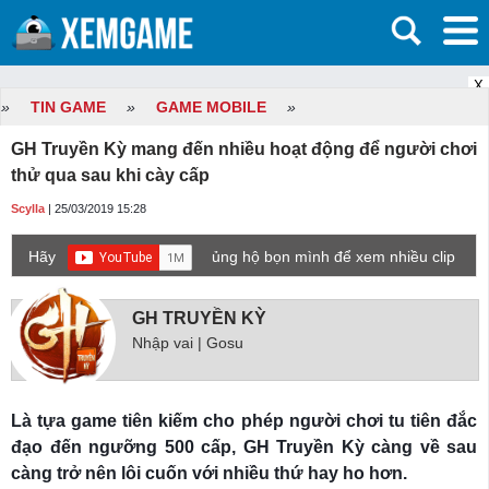
X
»
TIN GAME
»
GAME MOBILE
»
GH Truyền Kỳ mang đến nhiều hoạt động để người chơi
thử qua sau khi cày cấp
Scylla
| 25/03/2019 15:28
Hãy
ủng hộ bọn mình để xem nhiều clip
game mới hơn nhé!
GH TRUYỀN KỲ
Nhập vai | Gosu
Là tựa game tiên kiếm cho phép người chơi tu tiên đắc
đạo đến ngưỡng 500 cấp, GH Truyền Kỳ càng về sau
càng trở nên lôi cuốn với nhiều thứ hay ho hơn.