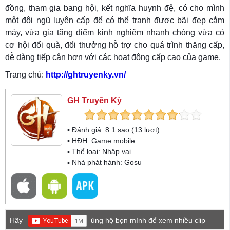
đồng, tham gia bang hội, kết nghĩa huynh đệ, có cho mình
một đội ngũ luyện cấp để có thể tranh được bãi đẹp cắm
máy, vừa gia tăng điểm kinh nghiệm nhanh chóng vừa có
cơ hội đổi quà, đổi thưởng hỗ trợ cho quá trình thăng cấp,
dễ dàng tiếp cận hơn với các hoạt động cấp cao của game.
Trang chủ:
http://ghtruyenky.vn/
GH Truyền Kỳ
▪ Đánh giá:
8.1
sao (
13
lượt)
▪ HĐH:
Game mobile
▪ Thể loại:
Nhập vai
▪ Nhà phát hành: Gosu
Hãy
ủng hộ bọn mình để xem nhiều clip