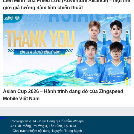
Liên Minh Nhà Phiêu Lưu (Adventure Alliance) – một thế
giới giả tưởng đậm tính chiến thuật
Asian Cup 2026 – Hành trình dang dở của Zingspeed
Mobile Việt Nam
MXH
Copyright © 2014 - 2026 Công ty Cổ Phần Wetaps
42 Giải Phóng, Phường 4, Tân Bình, Tp.HCM
- Chịu trách nhiệm nội dung: Nguyễn Trung Mạnh