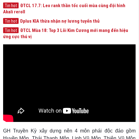
ĐTCL 17.7: Leo rank thần tốc cuối mùa cùng đội hình
Tin hot
Akali reroll
Dplus KIA thừa nhận nợ lương tuyển thủ
Tin hot
ĐTCL Mùa 18: Top 3 Lõi Kim Cương mới mang đến hiệu
Tin hot
ứng cực thú vị
GH Truyền Kỳ xây dựng nên 4 môn phái độc đáo gồm
Huyền Môn, Thái Thanh Môn, Linh Vũ Môn, Thiên Vũ Môn