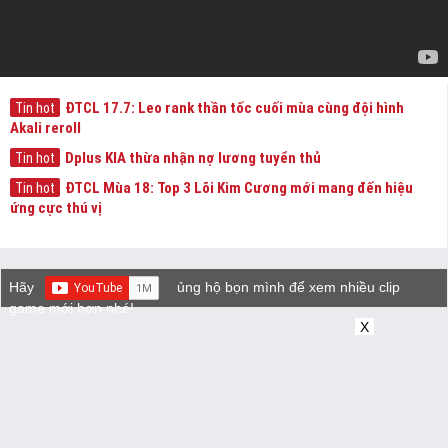
ĐTCL 17.7: Leo rank thần tốc cuối mùa cùng đội hình
Tin hot
Akali reroll
Dplus KIA thừa nhận nợ lương tuyển thủ
Tin hot
ĐTCL Mùa 18: Top 3 Lõi Kim Cương mới mang đến hiệu
Tin hot
ứng cực thú vị
Hãy
ủng hộ bọn mình để xem nhiều clip
game mới hơn nhé!
X