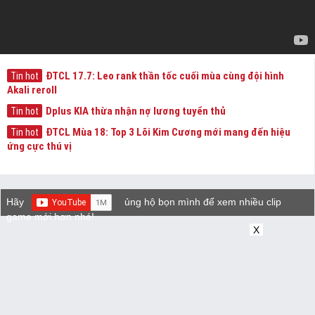
ĐTCL 17.7: Leo rank thần tốc cuối mùa cùng đội hình
Tin hot
Akali reroll
Dplus KIA thừa nhận nợ lương tuyển thủ
Tin hot
ĐTCL Mùa 18: Top 3 Lõi Kim Cương mới mang đến hiệu
Tin hot
ứng cực thú vị
Hãy
ủng hộ bọn mình để xem nhiều clip
game mới hơn nhé!
X