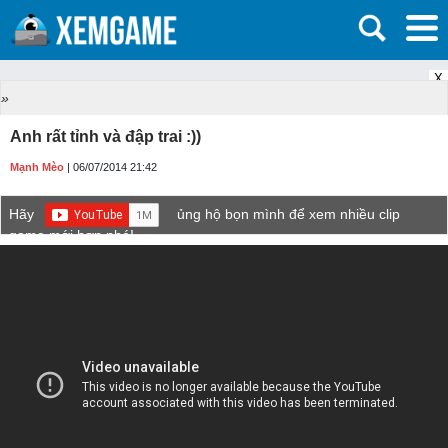
X
»
Anh rất tỉnh và đập trai :))
Mạnh Mèo
| 06/07/2014 21:42
Hãy
ủng hộ bọn mình để xem nhiều clip
game mới hơn nhé!