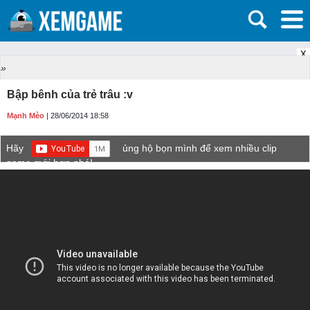
X
»
Bập bênh của trẻ trâu :v
Mạnh Mèo
| 28/06/2014 18:58
Hãy
ủng hộ bọn mình để xem nhiều clip
game mới hơn nhé!