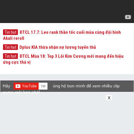
ĐTCL 17.7: Leo rank thần tốc cuối mùa cùng đội hình
Tin hot
Akali reroll
Dplus KIA thừa nhận nợ lương tuyển thủ
Tin hot
ĐTCL Mùa 18: Top 3 Lõi Kim Cương mới mang đến hiệu
Tin hot
ứng cực thú vị
Hãy
ủng hộ bọn mình để xem nhiều clip
game mới hơn nhé!
X