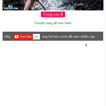
Trang sau
Chuyển trang để xem thêm
Hãy
ủng hộ bọn mình để xem nhiều clip
game mới hơn nhé!
X