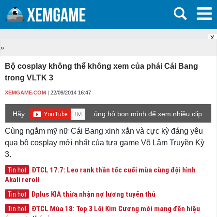
X
»
Bộ cosplay không thể không xem của phái Cái Bang
trong VLTK 3
XEMGAME.COM
| 22/09/2014 16:47
Hãy
ủng hộ bọn mình để xem nhiều clip
game mới hơn nhé!
Cùng ngắm mỹ nữ Cái Bang xinh xắn và cực kỳ đáng yêu
qua bộ cosplay mới nhất của tựa game Võ Lâm Truyền Kỳ
3.
ĐTCL 17.7: Leo rank thần tốc cuối mùa cùng đội hình
Tin hot
Akali reroll
Dplus KIA thừa nhận nợ lương tuyển thủ
Tin hot
ĐTCL Mùa 18: Top 3 Lõi Kim Cương mới mang đến hiệu
Tin hot