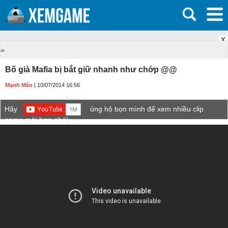
X
»
Bố già Mafia bị bắt giữ nhanh như chớp @@
Mạnh Mèo
| 10/07/2014 16:56
Hãy
ủng hộ bọn mình để xem nhiều clip
game mới hơn nhé!