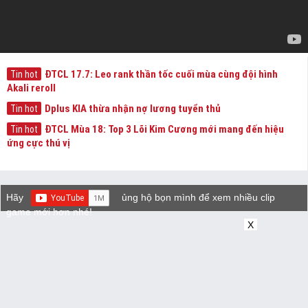
ĐTCL 17.7: Leo rank thần tốc cuối mùa cùng đội hình
Tin hot
Akali reroll
Dplus KIA thừa nhận nợ lương tuyển thủ
Tin hot
ĐTCL Mùa 18: Top 3 Lõi Kim Cương mới mang đến hiệu
Tin hot
ứng cực thú vị
Hãy
ủng hộ bọn mình để xem nhiều clip
game mới hơn nhé!
X