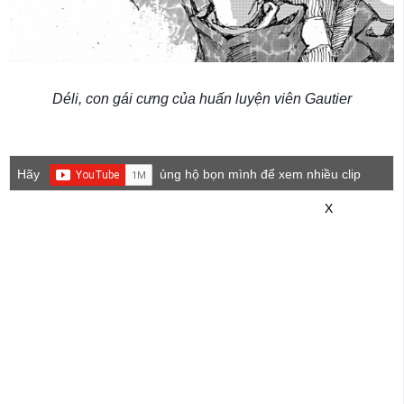
Déli, con gái cưng của huấn luyện viên Gautier
Hãy
ủng hộ bọn mình để xem nhiều clip
game mới hơn nhé!
X