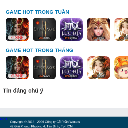
GAME HOT TRONG TUẦN
GAME HOT TRONG THÁNG
Tin đáng chú ý
MXH
Copyright © 2014 - 2026 Công ty Cổ Phần Wetaps
42 Giải Phóng, Phường 4, Tân Bình, Tp.HCM