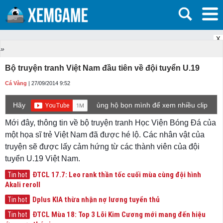
X
»
Bộ truyện tranh Việt Nam đầu tiên về đội tuyển U.19
Cá Vàng
| 27/09/2014 9:52
Hãy
ủng hộ bọn mình để xem nhiều clip
game mới hơn nhé!
Mới đây, thông tin về bộ truyện tranh Học Viện Bóng Đá của
một họa sĩ trẻ Việt Nam đã được hé lộ. Các nhân vật của
truyện sẽ được lấy cảm hứng từ các thành viên của đội
tuyển U.19 Việt Nam.
ĐTCL 17.7: Leo rank thần tốc cuối mùa cùng đội hình
Tin hot
Akali reroll
Dplus KIA thừa nhận nợ lương tuyển thủ
Tin hot
ĐTCL Mùa 18: Top 3 Lõi Kim Cương mới mang đến hiệu
Tin hot