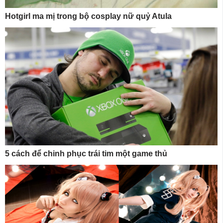
Hotgirl ma mị trong bộ cosplay nữ quỷ Atula
5 cách để chinh phục trái tim một game thủ