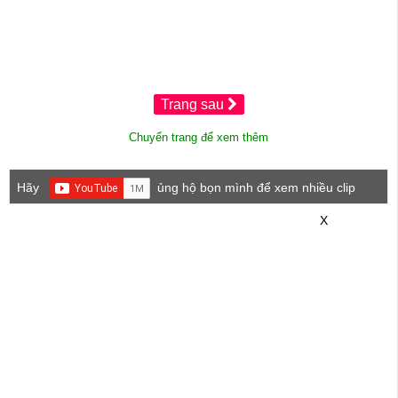
Trang sau
Chuyển trang để xem thêm
Hãy
ủng hộ bọn mình để xem nhiều clip
game mới hơn nhé!
X