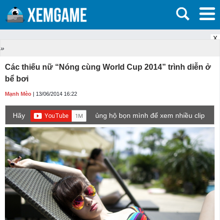
X
»
Các thiếu nữ “Nóng cùng World Cup 2014” trình diễn ở
bể bơi
Mạnh Mèo
| 13/06/2014 16:22
Hãy
ủng hộ bọn mình để xem nhiều clip
game mới hơn nhé!