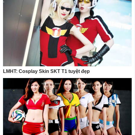
LMHT: Cosplay Skin SKT T1 tuyệt đẹp