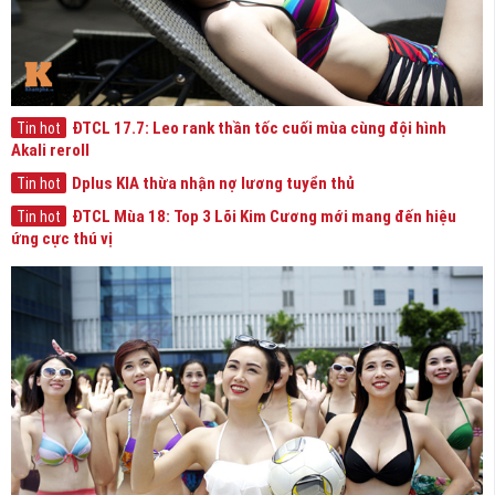
ĐTCL 17.7: Leo rank thần tốc cuối mùa cùng đội hình
Tin hot
Akali reroll
Dplus KIA thừa nhận nợ lương tuyển thủ
Tin hot
ĐTCL Mùa 18: Top 3 Lõi Kim Cương mới mang đến hiệu
Tin hot
ứng cực thú vị