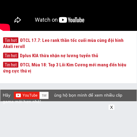
ĐTCL 17.7: Leo rank thần tốc cuối mùa cùng đội hình
Tin hot
Akali reroll
Dplus KIA thừa nhận nợ lương tuyển thủ
Tin hot
ĐTCL Mùa 18: Top 3 Lõi Kim Cương mới mang đến hiệu
Tin hot
ứng cực thú vị
Hãy
ủng hộ bọn mình để xem nhiều clip
game mới hơn nhé!
X