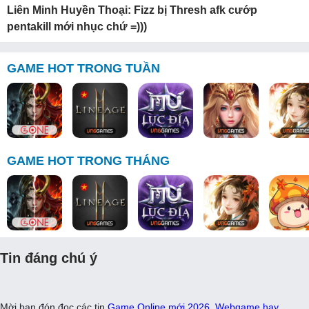
Liên Minh Huyền Thoại: Fizz bị Thresh afk cướp
pentakill mới nhục chứ =)))
GAME HOT TRONG TUẦN
GAME HOT TRONG THÁNG
Tin đáng chú ý
Mời bạn đón đọc các tin
Game Online mới 2026
,
Webgame hay
,