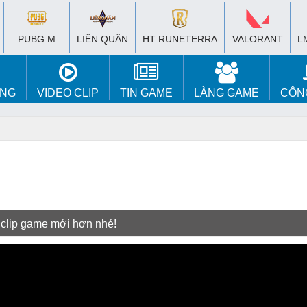
PUBG M
LIÊN QUÂN
HT RUNETERRA
VALORANT
L
ÚNG
VIDEO CLIP
TIN GAME
LÀNG GAME
CÔN
 clip game mới hơn nhé!