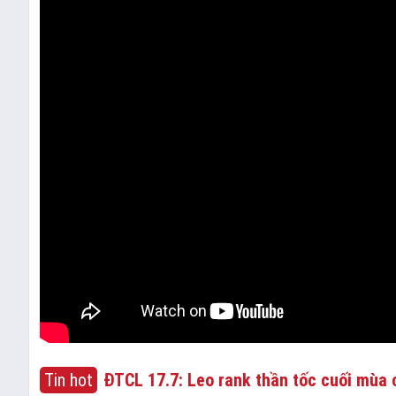
Tin hot
ĐTCL 17.7: Leo rank thần tốc cuối mùa c