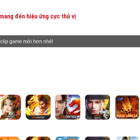
mang đến hiệu ứng cực thú vị
 clip game mới hơn nhé!