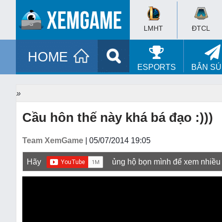
LMHT
ĐTCL
HOME
ESPORTS
BẮN S
»
Cầu hôn thế này khá bá đạo :)))
Team XemGame
| 05/07/2014 19:05
Hãy
ủng hộ bọn mình để xem nhiều