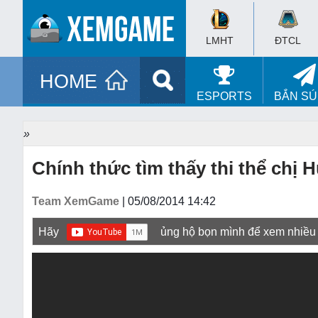
LMHT
ĐTCL
HOME
ESPORTS
BẮN S
»
Chính thức tìm thấy thi thể chị
Team XemGame
| 05/08/2014 14:42
Hãy
ủng hộ bọn mình để xem nhiều