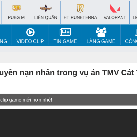
PUBG M
LIÊN QUÂN
HT RUNETERRA
VALORANT
L
ÚNG
VIDEO CLIP
TIN GAME
LÀNG GAME
CÔN
 Huyền nạn nhân trong vụ án TMV Cá
 clip game mới hơn nhé!