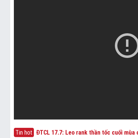
Tin hot
ĐTCL 17.7: Leo rank thần tốc cuối mùa c