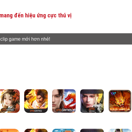
mang đến hiệu ứng cực thú vị
 clip game mới hơn nhé!