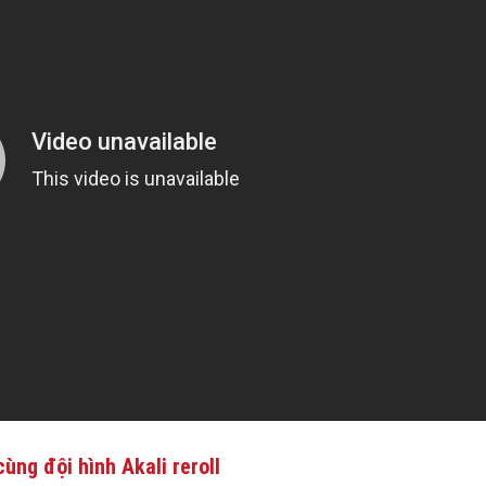
ùng đội hình Akali reroll