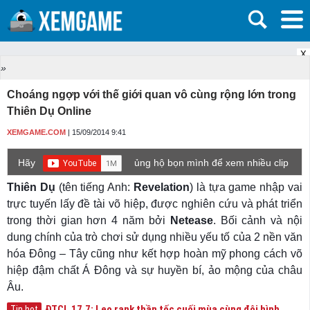
X
»
Choáng ngợp với thế giới quan vô cùng rộng lớn trong
Thiên Dụ Online
XEMGAME.COM
| 15/09/2014 9:41
Hãy
ủng hộ bọn mình để xem nhiều clip
game mới hơn nhé!
Thiên Dụ
(tên tiếng Anh:
Revelation
) là tựa game nhập vai
trực tuyến lấy đề tài võ hiệp, được nghiên cứu và phát triển
trong thời gian hơn 4 năm bởi
Netease
. Bối cảnh và nội
dung chính của trò chơi sử dụng nhiều yếu tố của 2 nền văn
hóa Đông – Tây cũng như kết hợp hoàn mỹ phong cách võ
hiệp đậm chất Á Đông và sự huyền bí, ảo mộng của châu
Âu.
ĐTCL 17.7: Leo rank thần tốc cuối mùa cùng đội hình
Tin hot