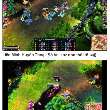
Liên Minh Huyền Thoại: Số Vel’koz nhọ thôi rồi =)))